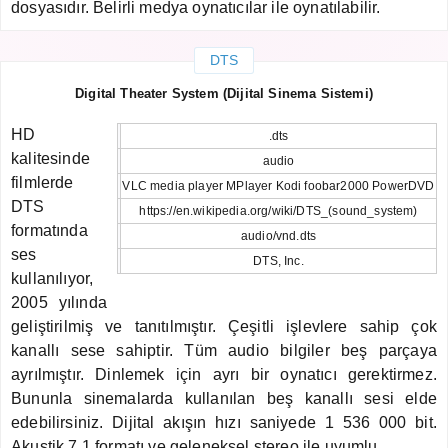
dosyasıdır. Belirli medya oynatıcılar ile oynatılabilir.
DTS
Digital Theater System (Dijital Sinema Sistemi)
HD
.dts
kalitesinde
audio
filmlerde
VLC media player MPlayer Kodi foobar2000 PowerDVD
DTS
https://en.wikipedia.org/wiki/DTS_(sound_system)
formatında
audio/vnd.dts
ses
DTS, Inc.
kullanılıyor,
2005 yılında
geliştirilmiş ve tanıtılmıştır. Çeşitli işlevlere sahip çok
kanallı sese sahiptir. Tüm audio bilgiler beş parçaya
ayrılmıştır. Dinlemek için ayrı bir oynatıcı gerektirmez.
Bununla sinemalarda kullanılan beş kanallı sesi elde
edebilirsiniz. Dijital akışın hızı saniyede 1 536 000 bit.
Akustik 7.1 formatı ve geleneksel stereo ile uyumlu.