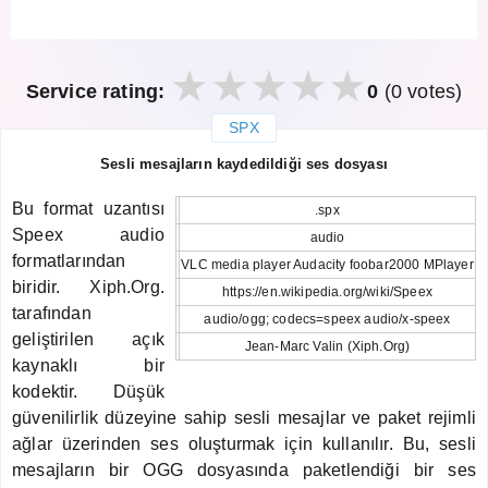
Service rating:
0
(0 votes)
SPX
закрыть
Sesli mesajların kaydedildiği ses dosyası
Bu format uzantısı
.spx
Speex audio
audio
formatlarından
VLC media player Audacity foobar2000 MPlayer
biridir. Xiph.Org.
https://en.wikipedia.org/wiki/Speex
tarafından
audio/ogg; codecs=speex audio/x-speex
geliştirilen açık
Jean-Marc Valin (Xiph.Org)
kaynaklı bir
kodektir. Düşük
güvenilirlik düzeyine sahip sesli mesajlar ve paket rejimli
ağlar üzerinden ses oluşturmak için kullanılır. Bu, sesli
mesajların bir OGG dosyasında paketlendiği bir ses