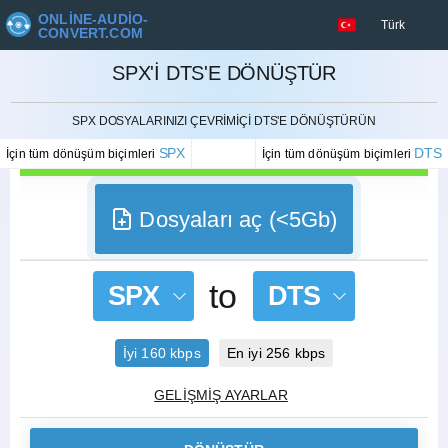
ONLINE-AUDIO-
Türk
CONVERT.COM
SPX'I DTS'E DÖNÜŞTÜR
İPTAL ETMEK
SPX DOSYALARINIZI ÇEVRIMIÇI DTS'E DÖNÜŞTÜRÜN
SPX
DTS
İçin tüm dönüşüm biçimleri
İçin tüm dönüşüm biçimleri
Dosyaları aç (<5Gb)
to
SPX
DTS
İyi 160 kbps
En iyi 256 kbps
GELIŞMIŞ AYARLAR