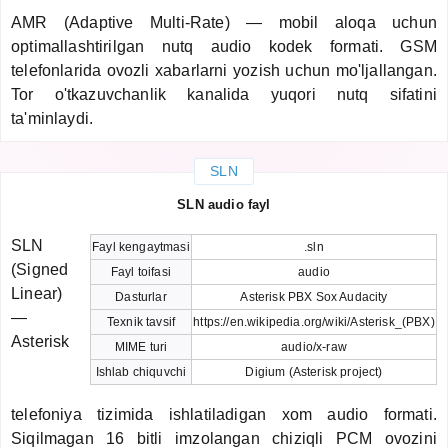
AMR (Adaptive Multi-Rate) — mobil aloqa uchun
optimallashtirilgan nutq audio kodek formati. GSM
telefonlarida ovozli xabarlarni yozish uchun mo'ljallangan.
Tor o'tkazuvchanlik kanalida yuqori nutq sifatini
ta'minlaydi.
SLN
SLN audio fayl
SLN
Fayl kengaytmasi
.sln
(Signed
Fayl toifasi
audio
Linear)
Dasturlar
Asterisk PBX Sox Audacity
—
Texnik tavsif
https://en.wikipedia.org/wiki/Asterisk_(PBX)
Asterisk
MIME turi
audio/x-raw
Ishlab chiquvchi
Digium (Asterisk project)
telefoniya tizimida ishlatiladigan xom audio formati.
Siqilmagan 16 bitli imzolangan chiziqli PCM ovozini