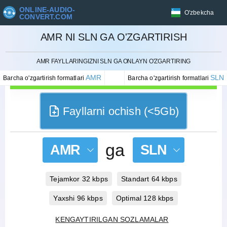
ONLINE-AUDIO-
O'zbekcha
CONVERT.COM
AMR NI SLN GA O'ZGARTIRISH
BEKOR QILISH
AMR FAYLLARINGIZNI SLN GA ONLAYN O'ZGARTIRING
AMR
SLN
Barcha o'zgartirish formatlari
Barcha o'zgartirish formatlari
Fayllarni ochish (<5Gb)
ga
AMR
SLN
Tejamkor 32 kbps
Standart 64 kbps
Yaxshi 96 kbps
Optimal 128 kbps
KENGAYTIRILGAN SOZLAMALAR