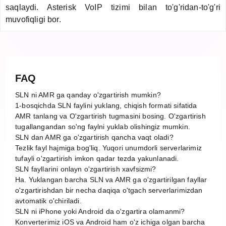
saqlaydi. Asterisk VoIP tizimi bilan to'g'ridan-to'g'ri
muvofiqligi bor.
FAQ
SLN ni AMR ga qanday o'zgartirish mumkin?
1-bosqichda SLN faylini yuklang, chiqish formati sifatida
AMR tanlang va O'zgartirish tugmasini bosing. O'zgartirish
tugallangandan so'ng faylni yuklab olishingiz mumkin.
SLN dan AMR ga o'zgartirish qancha vaqt oladi?
Tezlik fayl hajmiga bog'liq. Yuqori unumdorli serverlarimiz
tufayli o'zgartirish imkon qadar tezda yakunlanadi.
SLN fayllarini onlayn o'zgartirish xavfsizmi?
Ha. Yuklangan barcha SLN va AMR ga o'zgartirilgan fayllar
o'zgartirishdan bir necha daqiqa o'tgach serverlarimizdan
avtomatik o'chiriladi.
SLN ni iPhone yoki Android da o'zgartira olamanmi?
Konverterimiz iOS va Android ham o'z ichiga olgan barcha