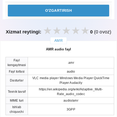
O'ZGARTIRISH
Xizmat reytingi:
0
(0 ovoz)
AMR
закрыть
AMR audio fayl
Fayl
.amr
kengaytmasi
Fayl toifasi
audio
VLC media player Windows Media Player QuickTime
Dasturlar
Player Audacity
https://en.wikipedia.org/wiki/Adaptive_Multi-
Texnik tavsif
Rate_audio_codec
MIME turi
audio/amr
Ishlab
3GPP
chiquvchi