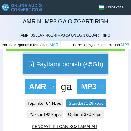
ONLINE-AUDIO-
O'zbekcha
CONVERT.COM
AMR NI MP3 GA O'ZGARTIRISH
BEKOR QILISH
AMR FAYLLARINGIZNI MP3 GA ONLAYN O'ZGARTIRING
AMR
MP3
Barcha o'zgartirish formatlari
Barcha o'zgartirish formatlari
Fayllarni ochish (<5Gb)
ga
AMR
MP3
Tejamkor 64 kbps
Standart 128 kbps
Yaxshi 192 kbps
Optimal 320 kbps
KENGAYTIRILGAN SOZLAMALAR