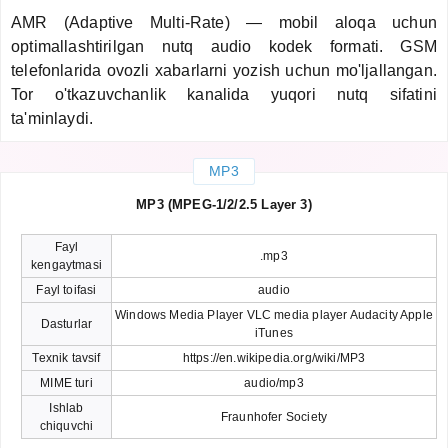
AMR (Adaptive Multi-Rate) — mobil aloqa uchun
optimallashtirilgan nutq audio kodek formati. GSM
telefonlarida ovozli xabarlarni yozish uchun mo'ljallangan.
Tor o'tkazuvchanlik kanalida yuqori nutq sifatini
ta'minlaydi.
MP3
MP3 (MPEG-1/2/2.5 Layer 3)
Fayl
.mp3
kengaytmasi
Fayl toifasi
audio
Windows Media Player VLC media player Audacity Apple
Dasturlar
iTunes
Texnik tavsif
https://en.wikipedia.org/wiki/MP3
MIME turi
audio/mp3
Ishlab
Fraunhofer Society
chiquvchi