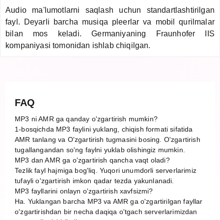
Audio ma'lumotlarni saqlash uchun standartlashtirilgan
fayl. Deyarli barcha musiqa pleerlar va mobil qurilmalar
bilan mos keladi. Germaniyaning Fraunhofer IIS
kompaniyasi tomonidan ishlab chiqilgan.
FAQ
MP3 ni AMR ga qanday o'zgartirish mumkin?
1-bosqichda MP3 faylini yuklang, chiqish formati sifatida
AMR tanlang va O'zgartirish tugmasini bosing. O'zgartirish
tugallangandan so'ng faylni yuklab olishingiz mumkin.
MP3 dan AMR ga o'zgartirish qancha vaqt oladi?
Tezlik fayl hajmiga bog'liq. Yuqori unumdorli serverlarimiz
tufayli o'zgartirish imkon qadar tezda yakunlanadi.
MP3 fayllarini onlayn o'zgartirish xavfsizmi?
Ha. Yuklangan barcha MP3 va AMR ga o'zgartirilgan fayllar
o'zgartirishdan bir necha daqiqa o'tgach serverlarimizdan