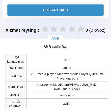
O'ZGARTIRISH
Xizmat reytingi:
0
(0 ovoz)
AMR
закрыть
AMR audio fayl
Fayl
.amr
kengaytmasi
Fayl toifasi
audio
VLC media player Windows Media Player QuickTime
Dasturlar
Player Audacity
https://en.wikipedia.org/wiki/Adaptive_Multi-
Texnik tavsif
Rate_audio_codec
MIME turi
audio/amr
Ishlab
3GPP
chiquvchi