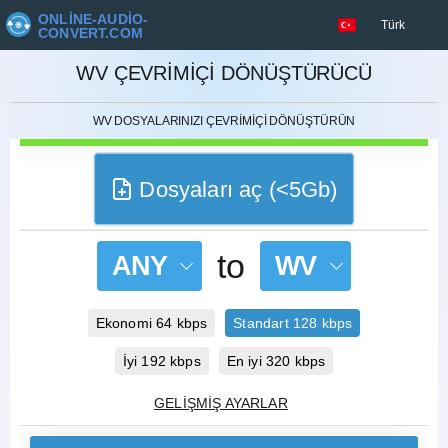
ONLINE-AUDIO-
Türk
CONVERT.COM
İPTAL ETMEK
WV ÇEVRIMIÇI DÖNÜŞTÜRÜCÜ
WV DOSYALARINIZI ÇEVRIMIÇI DÖNÜŞTÜRÜN
Dosyaları aç (<5Gb)
to
ANY
WV
Ekonomi 64 kbps
Standart 128 kbps
İyi 192 kbps
En iyi 320 kbps
GELIŞMIŞ AYARLAR