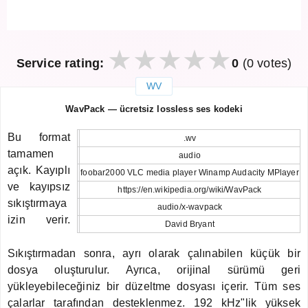
Service rating:
0
(0 votes)
WV
закрыть
WavPack — ücretsiz lossless ses kodeki
Bu format
.wv
tamamen
audio
açık. Kayıplı
foobar2000 VLC media player Winamp Audacity MPlayer
ve kayıpsız
https://en.wikipedia.org/wiki/WavPack
sıkıştırmaya
audio/x-wavpack
izin verir.
David Bryant
Sıkıştırmadan sonra, ayrı olarak çalınabilen küçük bir
dosya oluşturulur. Ayrıca, orijinal sürümü geri
yükleyebileceğiniz bir düzeltme dosyası içerir. Tüm ses
çalarlar tarafından desteklenmez. 192 kHz"lik yüksek