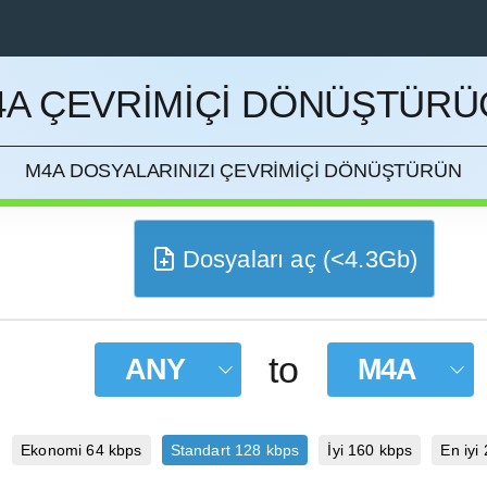
4A ÇEVRIMIÇI DÖNÜŞTÜRÜ
ETMEK
M4A DOSYALARINIZI ÇEVRIMIÇI DÖNÜŞTÜRÜN
Dosyaları aç (<4.3Gb)
to
ANY
M4A
Ekonomi 64 kbps
Standart 128 kbps
İyi 160 kbps
En iyi