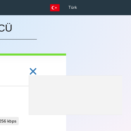
Türk
CÜ
 256 kbps