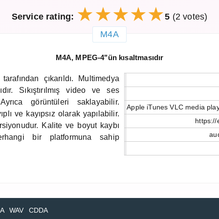
Service rating:
5
(2 votes)
M4A
M4A, MPEG-4"ün kısaltmasıdır
 tarafından çıkarıldı. Multimedya
dır. Sıkıştırılmış video ve ses
Ayrıca görüntüleri saklayabilir.
Apple iTunes VLC media pla
ıplı ve kayıpsız olarak yapılabilir.
https:/
ersiyonudur. Kalite ve boyut kaybı
au
erhangi bir platformuna sahip
A
WAV
CDDA