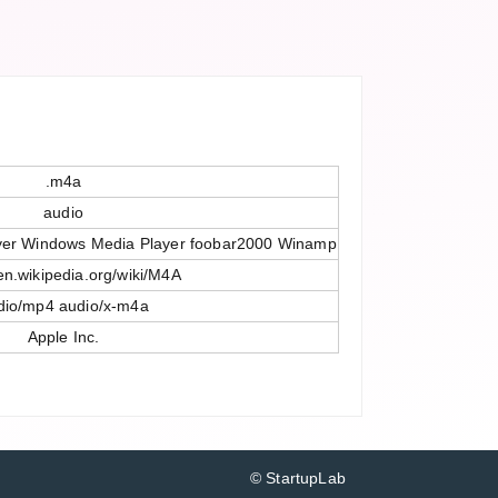
.m4a
audio
yer Windows Media Player foobar2000 Winamp
/en.wikipedia.org/wiki/M4A
dio/mp4 audio/x-m4a
Apple Inc.
© StartupLab