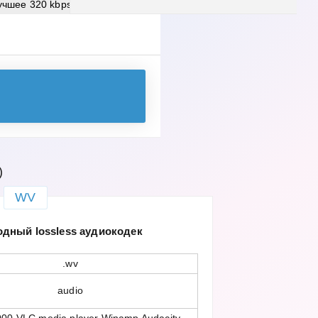
учшее
320 kbps
)
WV
дный lossless аудиокодек
.wv
audio