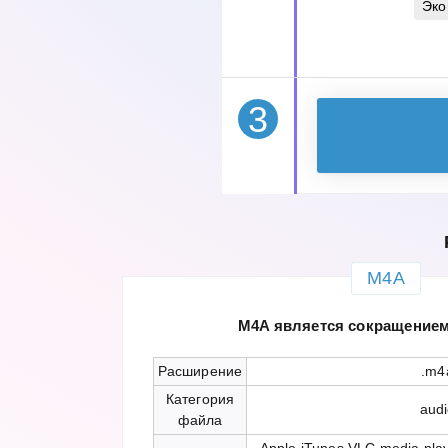
Эко
3
M4A
M4A является сокращением
Расширение
.m4
Категория
aud
файла