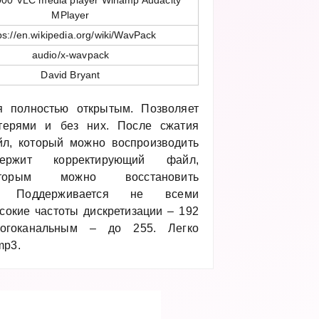
000 VLC media player Winamp Audacity
MPlayer
ps://en.wikipedia.org/wiki/WavPack
audio/x-wavpack
David Bryant
 полностью открытым. Позволяет
терями и без них. После сжатия
л, который можно воспроизводить
ержит корректирующий файл,
оторым можно восстановить
ю. Поддерживается не всеми
сокие частоты дискретизации – 192
гоканальным – до 255. Легко
mp3.