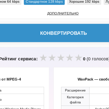
ном
64 kbps
Стандартное
128 kbps
Хорошее
192 kbps
Л
ДОПОЛНИТЕЛЬНО
КОНВЕРТИРОВАТЬ
Рейтинг сервиса:
0
(0 голосов
 от MPEG-4
WavPack — свобо
a
Расширение
Категория
io
файла