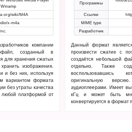
yer Windows Media Player
foobar2
Программы
0 Winamp
ia.org/wiki/M4A
Ссылки
htt
udio/x-m4a
MIME type
Inc.
Разработчик
зработчиков компании
Данный формат является
офайл, созданный в
произвести сжатие с по
я для хранения сжатых
создаётся небольшой фай
хранить изображения.
отдельно. Также сод
 и без них, используя
воспользовавшись к
ым вариантом формата
оригинальную верси
ии без утраты качества
аудиоплеерами. Имеет вы
с любой платформой от
кГц и может быть мно
конвертируется в формат 