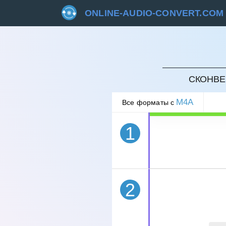
ONLINE-AUDIO-CONVERT.COM
ОТМЕ
СКОНВЕ
M4A
Все форматы с
1
2