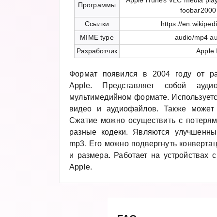
Apple iTunes VLC media pla
Программы
foobar200
Ссылки
https://en.wikiped
MIME type
audio/mp4 a
Разработчик
Apple 
Формат появился в 2004 году от ра
Apple. Представляет собой ауди
мультимедийном формате. Используетс
видео и аудиофайлов. Также может 
Сжатие можно осуществить с потерями
разные кодеки. Являются улучшенн
mp3. Его можно подвергнуть конвертац
и размера. Работает на устройствах 
Apple.