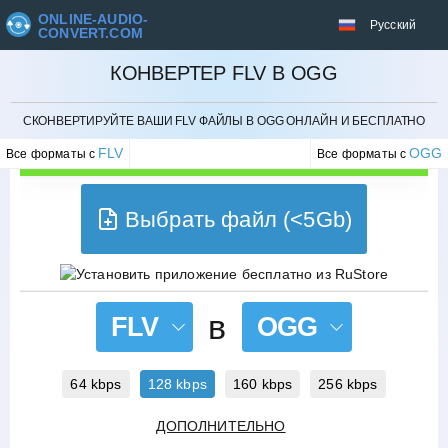
ONLINE-AUDIO-
Русский
CONVERT.COM
КОНВЕРТЕР FLV В OGG
ОТМЕНИТЬ
СКОНВЕРТИРУЙТЕ ВАШИ FLV ФАЙЛЫ В OGG ОНЛАЙН И БЕСПЛАТНО
FLV
OGG
Все форматы с
Все форматы с
Выбрать файл (<5Gb)
в
FLV
OGG
64 kbps
128 kbps
160 kbps
256 kbps
ДОПОЛНИТЕЛЬНО