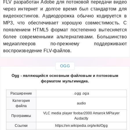
FLV разработан Adobe для потоковой передачи видео
через интернет и долгое время был стандартом для
видеохостингов. Аудиодорожка обычно кодируется в
MP3, что обеспечивает хорошую совместимость. С
появлением HTML5 формат постепенно вытесняется
более современными альтернативами. Большинство
медиаплееров по-прежнему поддерживают
воспроизведение FLV-файлов.
OGG
Ogg - являющийся основным файловым и потоковым
форматом мультимедиа.
Расширение
.ogg .oga
Категория
audio
файла
VLC media player foobar2000 Amarok MPlayer
Программы
Audacity
Ссылки
https://en.wikipedia.org/wiki/Ogg