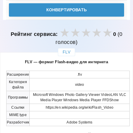
КОНВЕРТИРОВАТЬ
Рейтинг сервиса:
0
(0
голосов)
FLV
закрыть
FLV — формат Flash-видео для интернета
Расширение
.flv
Категория
video
файла
Microsoft Windows Photo Gallery Viewer VideoLAN VLC
Программы
Media Player Windows Media Player FFDShow
Ссылки
https://en.wikipedia.org/wiki/Flash_Video
MIME type
Разработчик
Adobe Systems