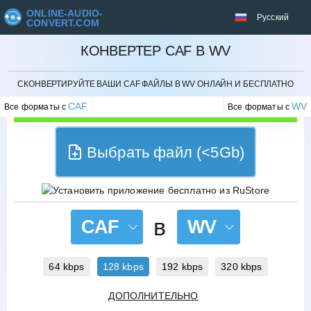
ONLINE-AUDIO-
Русский
CONVERT.COM
КОНВЕРТЕР CAF В WV
ОТМЕНИТЬ
СКОНВЕРТИРУЙТЕ ВАШИ CAF ФАЙЛЫ В WV ОНЛАЙН И БЕСПЛАТНО
CAF
WV
Все форматы с
Все форматы с
Выбрать файл (<5Gb)
в
CAF
WV
64 kbps
128 kbps
192 kbps
320 kbps
ДОПОЛНИТЕЛЬНО