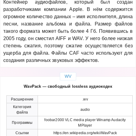
Контейнер аудиофайлов, который был создан
разработчиками компании Apple. В нём содержится
огромное количество данных – имя исполнителя, длина
песни, название альбома и файла. Размер файлов
такого формата может быть более 4 Гб. Появившись в
2005 году, он сместил AIFF и WAV. У него более низкая
степень сжатия, поэтому сжатие осуществляется без
ущерба для файла. Файлы CAF часто используют для
создания различных звуковых эффектов.
WV
WavPack — свободный lossless аудиокодек
Расширение
.wv
Категория
audio
файла
foobar2000 VLC media player Winamp Audacity
Программы
MPlayer
Ссылки
https://en.wikipedia.org/wiki/WavPack