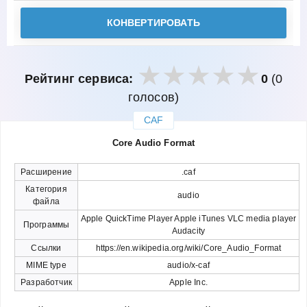
КОНВЕРТИРОВАТЬ
Рейтинг сервиса:
0
(0
голосов)
CAF
закрыть
Core Audio Format
Расширение
.caf
Категория
audio
файла
Apple QuickTime Player Apple iTunes VLC media player
Программы
Audacity
Ссылки
https://en.wikipedia.org/wiki/Core_Audio_Format
MIME type
audio/x-caf
Разработчик
Apple Inc.