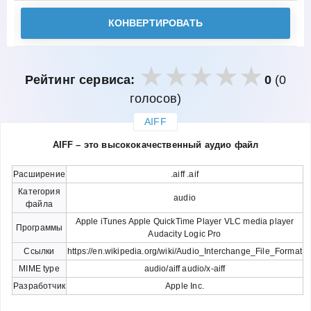
КОНВЕРТИРОВАТЬ
Рейтинг сервиса:
0
(0
голосов)
AIFF
закрыть
AIFF – это высококачественный аудио файл
Расширение
.aiff .aif
Категория
audio
файла
Apple iTunes Apple QuickTime Player VLC media player
Программы
Audacity Logic Pro
Ссылки
https://en.wikipedia.org/wiki/Audio_Interchange_File_Format
MIME type
audio/aiff audio/x-aiff
Разработчик
Apple Inc.