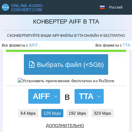
ONLINE-AUDIO-
Русский
CONVERT.COM
КОНВЕРТЕР AIFF В TTA
ОТМЕНИТЬ
СКОНВЕРТИРУЙТЕ ВАШИ AIFF ФАЙЛЫ В TTA ОНЛАЙН И БЕСПЛАТНО
AIFF
TTA
Все форматы с
Все форматы с
Выбрать файл (<5Gb)
в
AIFF
TTA
64 kbps
128 kbps
192 kbps
320 kbps
ДОПОЛНИТЕЛЬНО