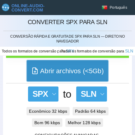
ONLINE-AUDIO-
Português
CONVERT.COM
CONVERTER SPX PARA SLN
CANCELAR
CONVERSÃO RÁPIDA E GRATUITA DE SPX PARA SLN — DIRETO NO
NAVEGADOR
SPX
SLN
Todos os formatos de conversão para
Todos os formatos de conversão para
Abrir archivos (<5Gb)
to
SPX
SLN
Econômico 32 kbps
Padrão 64 kbps
Bom 96 kbps
Melhor 128 kbps