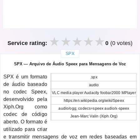
Service rating:
0
(0 votes)
SPX
закрыть
SPX — Arquivo de Áudio Speex para Mensagens de Voz
SPX é um formato
.spx
de áudio baseado
audio
no codec Speex,
VLC media player Audacity foobar2000 MPlayer
desenvolvido pela
https://en.wikipedia.org/wiki/Speex
Xiph.Org como
audio/ogg; codecs=speex audio/x-speex
codec de código
Jean-Marc Valin (Xiph.Org)
aberto. O formato é
utilizado para criar
e transmitir mensagens de voz em redes baseadas em