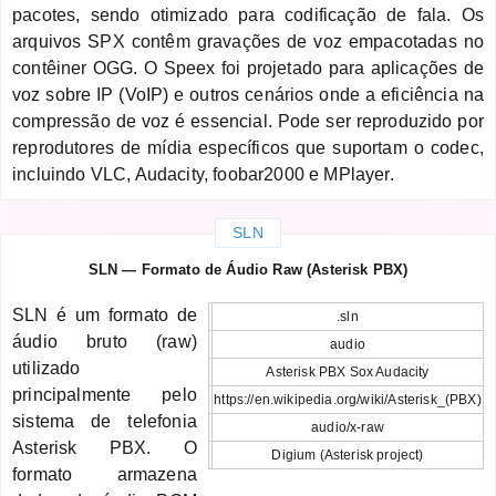
pacotes, sendo otimizado para codificação de fala. Os
arquivos SPX contêm gravações de voz empacotadas no
contêiner OGG. O Speex foi projetado para aplicações de
voz sobre IP (VoIP) e outros cenários onde a eficiência na
compressão de voz é essencial. Pode ser reproduzido por
reprodutores de mídia específicos que suportam o codec,
incluindo VLC, Audacity, foobar2000 e MPlayer.
SLN
SLN — Formato de Áudio Raw (Asterisk PBX)
SLN é um formato de
.sln
áudio bruto (raw)
audio
utilizado
Asterisk PBX Sox Audacity
principalmente pelo
https://en.wikipedia.org/wiki/Asterisk_(PBX)
sistema de telefonia
audio/x-raw
Asterisk PBX. O
Digium (Asterisk project)
formato armazena