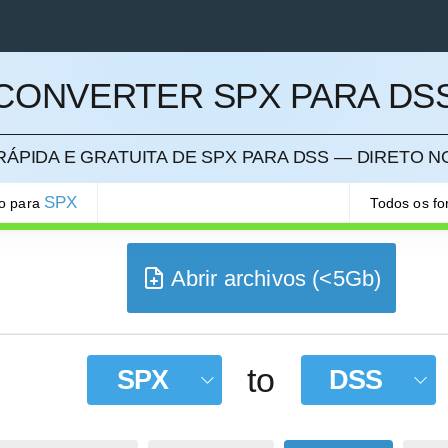
CONVERTER SPX PARA DS
ELAR
ÁPIDA E GRATUITA DE SPX PARA DSS — DIRETO 
SPX
ão para
Todos os f
Abrir archivos (<5Gb)
to
SPX
DSS