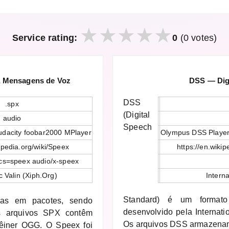
Service rating:
0
(0 votes)
a Mensagens de Voz
DSS — Dig
DSS
.spx
(Digital
audio
Speech
udacity foobar2000 MPlayer
Olympus DSS Player
kipedia.org/wiki/Speex
https://en.wiki
cs=speex audio/x-speex
 Valin (Xiph.Org)
Interna
Standard) é um formato 
as em pacotes, sendo
desenvolvido pela Internati
Os arquivos SPX contêm
Os arquivos DSS armazenam
êiner OGG. O Speex foi