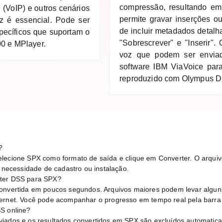
compressão, resultando em
 (VoIP) e outros cenários
permite gravar inserções o
z é essencial. Pode ser
de incluir metadados detal
pecíficos que suportam o
"Sobrescrever" e "Inserir".
00 e MPlayer.
voz que podem ser enviad
software IBM ViaVoice par
reproduzido com Olympus D
?
lecione SPX como formato de saída e clique em Converter. O arquivo
ecessidade de cadastro ou instalação.
rter DSS para SPX?
convertida em poucos segundos. Arquivos maiores podem levar algu
ternet. Você pode acompanhar o progresso em tempo real pela barra
S online?
viados e os resultados convertidos em SPX são excluídos automatic