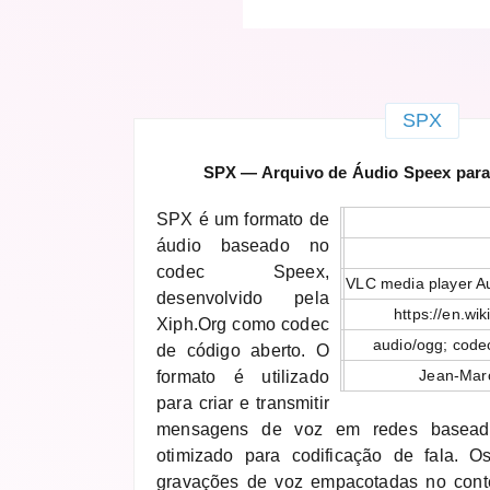
SPX
SPX — Arquivo de Áudio Speex par
SPX é um formato de
áudio baseado no
codec Speex,
VLC media player A
desenvolvido pela
https://en.wi
Xiph.Org como codec
audio/ogg; code
de código aberto. O
Jean-Marc
formato é utilizado
para criar e transmitir
mensagens de voz em redes basead
otimizado para codificação de fala. 
gravações de voz empacotadas no cont