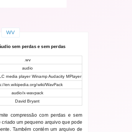
WV
áudio sem perdas e sem perdas
.wv
audio
LC media player Winamp Audacity MPlayer
s://en.wikipedia.org/wiki/WavPack
audio/x-wavpack
David Bryant
rmite compressão com perdas e sem
é criado um pequeno arquivo que pode
mente. Também contém um arquivo de