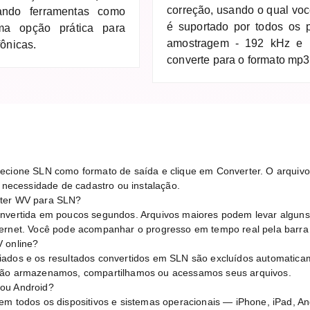
correção, usando o qual voc
ando ferramentas como
é suportado por todos os 
ma opção prática para
amostragem - 192 kHz e p
fônicas.
converte para o formato mp3
ecione SLN como formato de saída e clique em Converter. O arquivo 
ecessidade de cadastro ou instalação.
rter WV para SLN?
onvertida em poucos segundos. Arquivos maiores podem levar algun
ternet. Você pode acompanhar o progresso em tempo real pela barra
V online?
iados e os resultados convertidos em SLN são excluídos automatica
 Não armazenamos, compartilhamos ou acessamos seus arquivos.
ou Android?
em todos os dispositivos e sistemas operacionais — iPhone, iPad, 