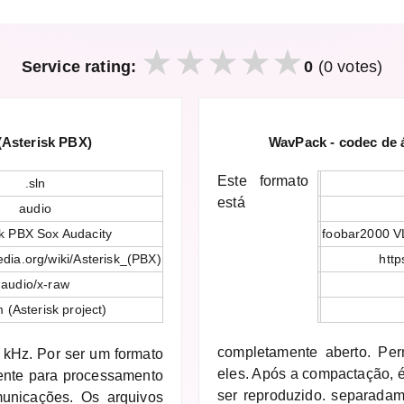
Service rating:
0
(0 votes)
Asterisk PBX)
WavPack - codec de 
Este formato
.sln
está
audio
sk PBX Sox Audacity
foobar2000 V
pedia.org/wiki/Asterisk_(PBX)
http
audio/x-raw
 (Asterisk project)
completamente aberto. Pe
 kHz. Por ser um formato
eles. Após a compactação, 
ente para processamento
ser reproduzido. separada
unicações. Os arquivos