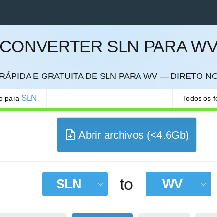
CONVERTER SLN PARA W
ELAR
ÁPIDA E GRATUITA DE SLN PARA WV — DIRETO 
SLN
ão para
Todos os 
Abrir archivos (<4.6Gb)
to
SLN
WV