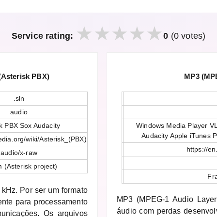
Service rating:
0
(0 votes)
Asterisk PBX)
MP3 (MPE
.sln
audio
sk PBX Sox Audacity
Windows Media Player VL
Audacity Apple iTunes 
pedia.org/wiki/Asterisk_(PBX)
https://e
audio/x-raw
 (Asterisk project)
Fr
 kHz. Por ser um formato
MP3 (MPEG-1 Audio Layer
ente para processamento
áudio com perdas desenvol
unicações. Os arquivos