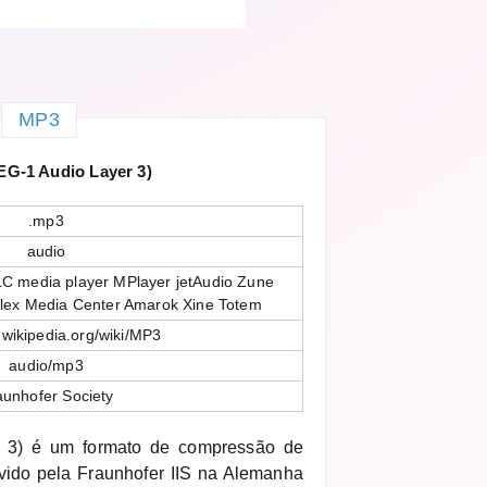
MP3
G-1 Audio Layer 3)
.mp3
audio
C media player MPlayer jetAudio Zune
Plex Media Center Amarok Xine Totem
n.wikipedia.org/wiki/MP3
audio/mp3
aunhofer Society
 3) é um formato de compressão de
vido pela Fraunhofer IIS na Alemanha