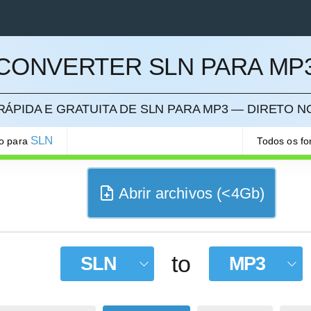
CONVERTER SLN PARA MP
ELAR
ÁPIDA E GRATUITA DE SLN PARA MP3 — DIRETO 
SLN
ão para
Todos os f
Abrir archivos (<4Gb)
to
SLN
MP3