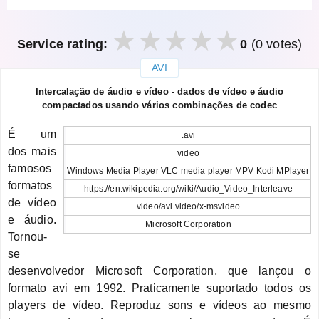
Service rating:
0
(0 votes)
AVI
закрыть
Intercalação de áudio e vídeo - dados de vídeo e áudio
compactados usando vários combinações de codec
É um
.avi
dos mais
video
famosos
Windows Media Player VLC media player MPV Kodi MPlayer
formatos
https://en.wikipedia.org/wiki/Audio_Video_Interleave
de vídeo
video/avi video/x-msvideo
e áudio.
Microsoft Corporation
Tornou-
se
desenvolvedor Microsoft Corporation, que lançou o
formato avi em 1992. Praticamente suportado todos os
players de vídeo. Reproduz sons e vídeos ao mesmo