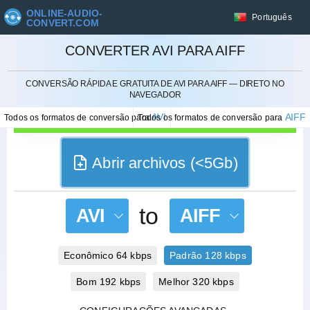
ONLINE-AUDIO-
Português
CONVERT.COM
CONVERTER AVI PARA AIFF
CANCELAR
CONVERSÃO RÁPIDA E GRATUITA DE AVI PARA AIFF — DIRETO NO
NAVEGADOR
AVI
AIFF
Todos os formatos de conversão para
Todos os formatos de conversão para
Abrir archivos (<5Gb)
to
AVI
AIFF
Econômico 64 kbps
Padrão 128 kbps
Bom 192 kbps
Melhor 320 kbps