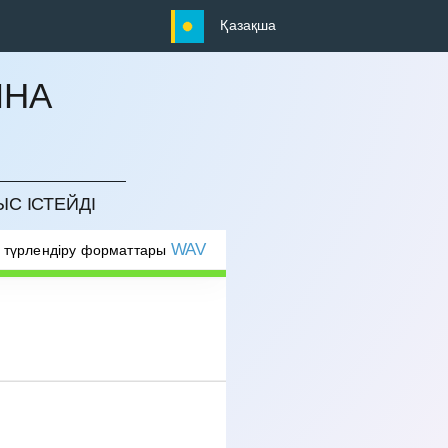
Қазақша
ЫНА
ЫС ІСТЕЙДІ
WAV
 түрлендіру форматтары