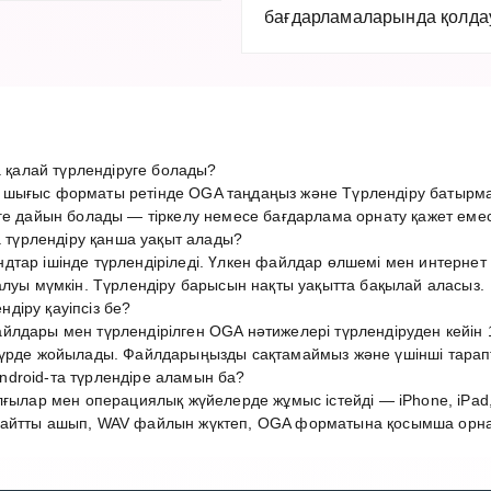
бағдарламаларында қолдау 
алай түрлендіруге болады?
 шығыс форматы ретінде OGA таңдаңыз және Түрлендіру батырма
ге дайын болады — тіркелу немесе бағдарлама орнату қажет емес
үрлендіру қанша уақыт алады?
дтар ішінде түрлендіріледі. Үлкен файлдар өлшемі мен интерн
алуы мүмкін. Түрлендіру барысын нақты уақытта бақылай аласыз.
діру қауіпсіз бе?
лдары мен түрлендірілген OGA нәтижелері түрлендіруден кейін 1
түрде жойылады. Файлдарыңызды сақтамаймыз және үшінші тарап
droid-та түрлендіре аламын ба?
лғылар мен операциялық жүйелерде жұмыс істейді — iPhone, iPad,
айтты ашып, WAV файлын жүктеп, OGA форматына қосымша орнату