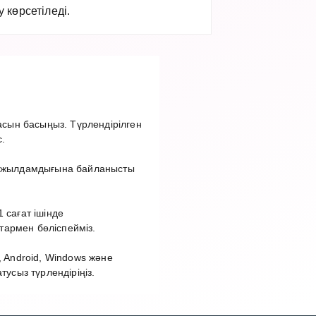
көрсетіледі.
сын басыңыз. Түрлендірілген
.
ет жылдамдығына байланысты
 сағат ішінде
тармен бөліспейміз.
 Android, Windows және
сыз түрлендіріңіз.