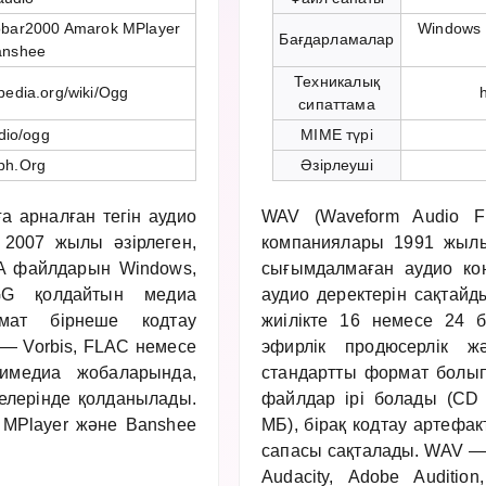
obar2000 Amarok MPlayer
Windows 
Бағдарламалар
anshee
Техникалық
ipedia.org/wiki/Ogg
сипаттама
dio/ogg
MIME түрі
ph.Org
Әзірлеуші
 арналған тегін аудио
WAV (Waveform Audio Fi
 2007 жылы әзірлеген,
компаниялары 1991 жылы
GA файлдарын Windows,
сығымдалмаған аудио к
GG қолдайтын медиа
аудио деректерін сақтайд
мат бірнеше кодтау
жиілікте 16 немесе 24 би
— Vorbis, FLAC немесе
эфирлік продюсерлік 
имедиа жобаларында,
стандартты формат болы
елерінде қолданылады.
файлдар ірі болады (CD
, MPlayer және Banshee
МБ), бірақ кодтау артефак
сапасы сақталады. WAV —
Audacity, Adobe Auditi