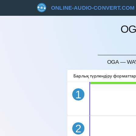
ONLINE-AUDIO-CONVERT.COM
OG
БОЛДЫ
OGA — WAV
Барлық түрлендіру форматта
1
2