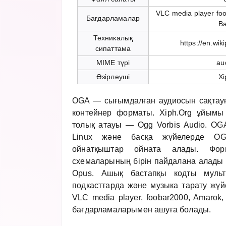
VLC media player fo
Бағдарламалар
B
Техникалық
https://en.wik
сипаттама
MIME түрі
au
Әзірлеуші
Xi
OGA — сығымдалған аудиосын сақтауға
контейнер форматы. Xiph.Org ұйымы
толық атауы — Ogg Vorbis Audio. O
Linux және басқа жүйелерде O
ойнатқыштар ойната алады. Фор
схемаларының бірін пайдалана алады 
Opus. Ашық бастапқы кодты мульт
подкасттарда және музыка тарату жүй
VLC media player, foobar2000, Amarok
бағдарламаларымен ашуға болады.