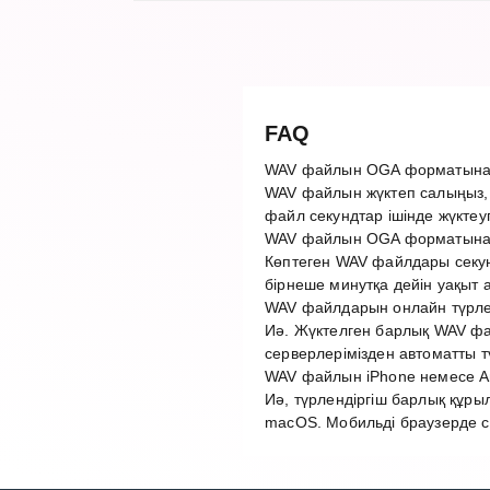
FAQ
WAV файлын OGA форматына қ
WAV файлын жүктеп салыңыз,
файл секундтар ішінде жүктеу
WAV файлын OGA форматына т
Көптеген WAV файлдары секун
бірнеше минутқа дейін уақыт 
WAV файлдарын онлайн түрлен
Иә. Жүктелген барлық WAV фай
серверлерімізден автоматты 
WAV файлын iPhone немесе An
Иә, түрлендіргіш барлық құры
macOS. Мобильді браузерде с