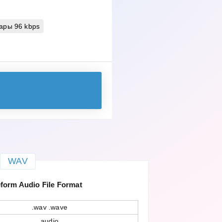
ары 96 kbps
WAV
orm Audio File Format
.wav .wave
audio