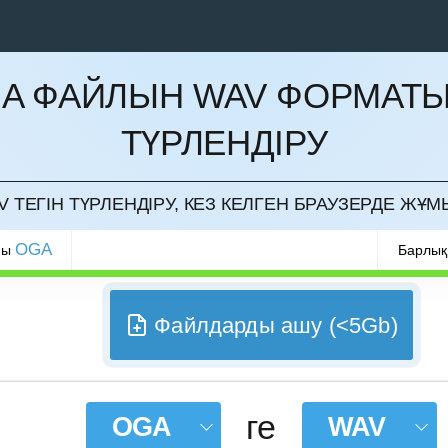
A ФАЙЛЫН WAV ФОРМАТ
ТҮРЛЕНДІРУ
РМАУ
 ТЕГІН ТҮРЛЕНДІРУ, КЕЗ КЕЛГЕН БРАУЗЕРДЕ ЖҰМ
OGA
ры
Барлық
Файлдарды ашу (<5Gb)
ге
OGA
WAV