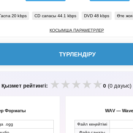
Таспа 20 kbps
CD сапасы 44.1 kbps
DVD 48 kbps
Өте жоғ
ҚОСЫМША ПАРАМЕТРЛЕР
ТҮРЛЕНДІРУ
Қызмет рейтингі:
0
(0 дауыс)
ер Форматы
WAV — Wavef
ga .ogg
Файл кеңейтімі
audio
Файл санаты