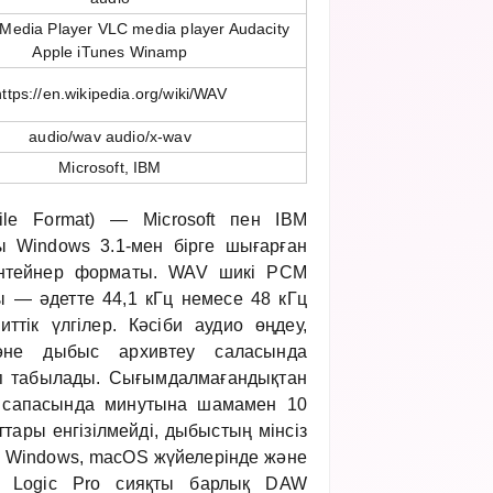
Media Player VLC media player Audacity
Apple iTunes Winamp
https://en.wikipedia.org/wiki/WAV
audio/wav audio/x-wav
Microsoft, IBM
le Format) — Microsoft пен IBM
 Windows 3.1-мен бірге шығарған
онтейнер форматы. WAV шикі PCM
ы — әдетте 44,1 кГц немесе 48 кГц
ттік үлгілер. Кәсіби аудио өңдеу,
және дыбыс архивтеу саласында
п табылады. Сығымдалмағандықтан
 сапасында минутына шамамен 10
ттары енгізілмейді, дыбыстың мінсіз
 Windows, macOS жүйелерінде және
on, Logic Pro сияқты барлық DAW