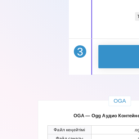
3
OGA
OGA — Ogg Аудио Контейн
Файл кеңейтімі
.o
Файл санаты