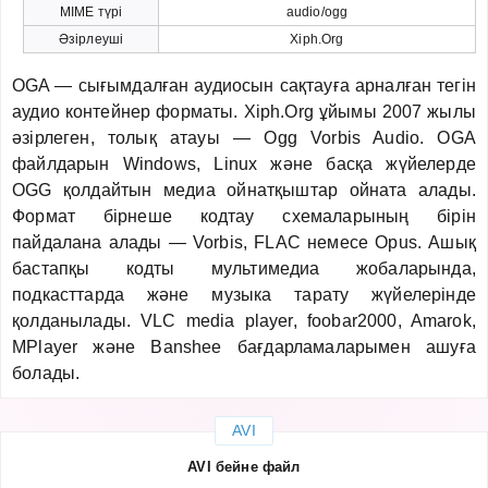
MIME түрі
audio/ogg
Әзірлеуші
Xiph.Org
OGA — сығымдалған аудиосын сақтауға арналған тегін
аудио контейнер форматы. Xiph.Org ұйымы 2007 жылы
әзірлеген, толық атауы — Ogg Vorbis Audio. OGA
файлдарын Windows, Linux және басқа жүйелерде
OGG қолдайтын медиа ойнатқыштар ойната алады.
Формат бірнеше кодтау схемаларының бірін
пайдалана алады — Vorbis, FLAC немесе Opus. Ашық
бастапқы кодты мультимедиа жобаларында,
подкасттарда және музыка тарату жүйелерінде
қолданылады. VLC media player, foobar2000, Amarok,
MPlayer және Banshee бағдарламаларымен ашуға
болады.
AVI
AVI бейне файл