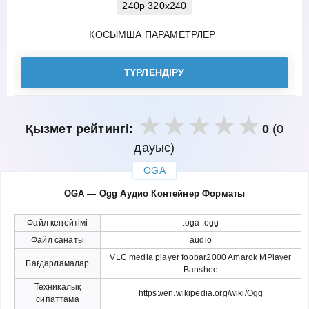
240p 320x240
ҚОСЫМША ПАРАМЕТРЛЕР
ТҮРЛЕНДІРУ
Қызмет рейтингі:
0
(0
дауыс)
OGA
закрыть
OGA — Ogg Аудио Контейнер Форматы
Файл кеңейтімі
.oga .ogg
Файл санаты
audio
VLC media player foobar2000 Amarok MPlayer
Бағдарламалар
Banshee
Техникалық
https://en.wikipedia.org/wiki/Ogg
сипаттама