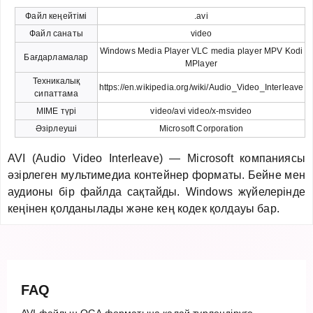
Файл кеңейтімі
.avi
Файл санаты
video
Windows Media Player VLC media player MPV Kodi
Бағдарламалар
MPlayer
Техникалық
https://en.wikipedia.org/wiki/Audio_Video_Interleave
сипаттама
MIME түрі
video/avi video/x-msvideo
Әзірлеуші
Microsoft Corporation
AVI (Audio Video Interleave) — Microsoft компаниясы
әзірлеген мультимедиа контейнер форматы. Бейне мен
аудионы бір файлда сақтайды. Windows жүйелерінде
кеңінен қолданылады және кең кодек қолдауы бар.
FAQ
AVI файлын OGA форматына қалай түрлендіруге