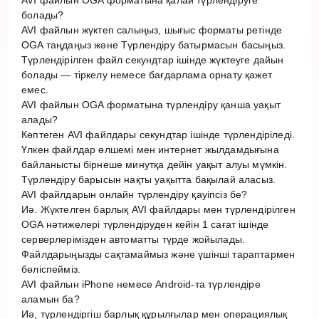
болады?
AVI файлын жүктеп салыңыз, шығыс форматы ретінде
OGA таңдаңыз және Түрлендіру батырмасын басыңыз.
Түрлендірілген файл секундтар ішінде жүктеуге дайын
болады — тіркелу немесе бағдарлама орнату қажет
емес.
AVI файлын OGA форматына түрлендіру қанша уақыт
алады?
Көптеген AVI файлдары секундтар ішінде түрлендіріледі.
Үлкен файлдар өлшемі мен интернет жылдамдығына
байланысты бірнеше минутқа дейін уақыт алуы мүмкін.
Түрлендіру барысын нақты уақытта бақылай аласыз.
AVI файлдарын онлайн түрлендіру қауіпсіз бе?
Иә. Жүктелген барлық AVI файлдары мен түрлендірілген
OGA нәтижелері түрлендіруден кейін 1 сағат ішінде
серверлерімізден автоматты түрде жойылады.
Файлдарыңызды сақтамаймыз және үшінші тараптармен
бөліспейміз.
AVI файлын iPhone немесе Android-та түрлендіре
аламын ба?
Иә, түрлендіргіш барлық құрылғылар мен операциялық