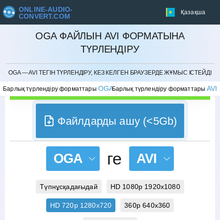
ONLINE-AUDIO-
Қазақша
CONVERT.COM
OGA ФАЙЛЫН AVI ФОРМАТЫНА
ТҮРЛЕНДІРУ
БОЛДЫРМАУ
OGA — AVI ТЕГІН ТҮРЛЕНДІРУ, КЕЗ КЕЛГЕН БРАУЗЕРДЕ ЖҰМЫС ІСТЕЙДІ
OGA
AVI
Барлық түрлендіру форматтары
Барлық түрлендіру форматтары
Файлдарды ашу (<5Gb)
ге
OGA
AVI
Түпнұсқадағыдай
HD 1080p 1920x1080
HD 720p 1280x720
360p 640x360