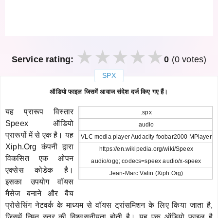
Service rating:
0
(0 votes)
SPX
закрыть
ऑडियो फाइल जिसमें आवाज संदेश दर्ज किए गए हैं।
यह प्रारूप विस्तार
.spx
Speex ऑडियो
audio
प्रारूपों में से एक है। यह
VLC media player Audacity foobar2000 MPlayer
Xiph.Org कंपनी द्वारा
https://en.wikipedia.org/wiki/Speex
विकसित एक ओपन
audio/ogg; codecs=speex audio/x-speex
एक्सेस कोडेक है।
Jean-Marc Valin (Xiph.Org)
इसका उपयोग वॉयस
मैसेज बनाने और बैच
प्रोसेसिंग नेटवर्क के माध्यम से वॉयस ट्रांसमिशन के लिए किया जाता है,
जिसमें निम्न स्तर की विश्वसनीयता होती है। यह एक ऑडियो फ़ाइल है