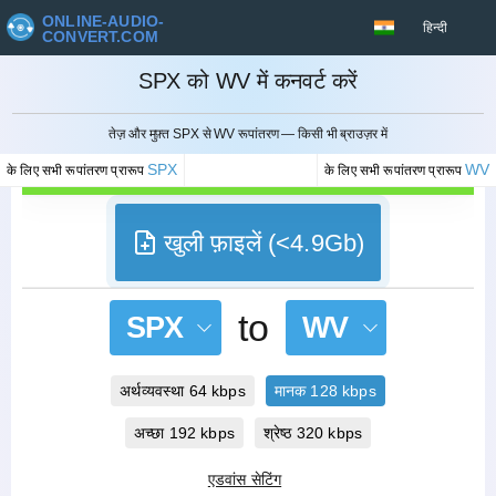
ONLINE-AUDIO-
हिन्दी
CONVERT.COM
SPX को WV में कनवर्ट करें
रद्द करना
तेज़ और मुफ़्त SPX से WV रूपांतरण — किसी भी ब्राउज़र में
SPX
WV
के लिए सभी रूपांतरण प्रारूप
के लिए सभी रूपांतरण प्रारूप
खुली फ़ाइलें (<4.9Gb)
to
SPX
WV
अर्थव्यवस्था 64 kbps
मानक 128 kbps
अच्छा 192 kbps
श्रेष्ठ 320 kbps
एडवांस सेटिंग