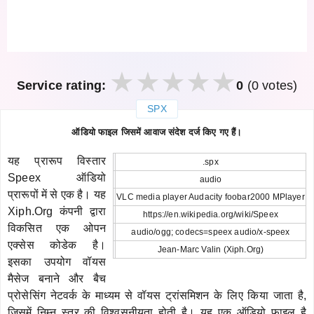
Service rating:
0
(0 votes)
SPX
закрыть
ऑडियो फाइल जिसमें आवाज संदेश दर्ज किए गए हैं।
यह प्रारूप विस्तार
.spx
Speex ऑडियो
audio
प्रारूपों में से एक है। यह
VLC media player Audacity foobar2000 MPlayer
Xiph.Org कंपनी द्वारा
https://en.wikipedia.org/wiki/Speex
विकसित एक ओपन
audio/ogg; codecs=speex audio/x-speex
एक्सेस कोडेक है।
Jean-Marc Valin (Xiph.Org)
इसका उपयोग वॉयस
मैसेज बनाने और बैच
प्रोसेसिंग नेटवर्क के माध्यम से वॉयस ट्रांसमिशन के लिए किया जाता है,
जिसमें निम्न स्तर की विश्वसनीयता होती है। यह एक ऑडियो फ़ाइल है