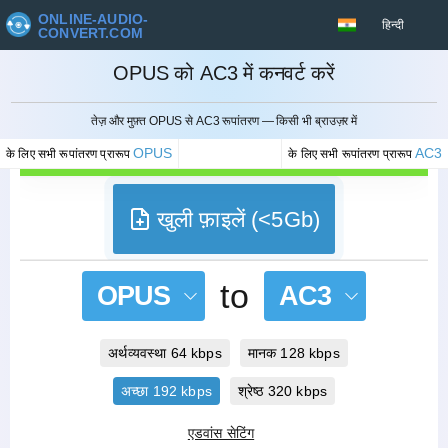
ONLINE-AUDIO-
हिन्दी
CONVERT.COM
OPUS को AC3 में कनवर्ट करें
रद्द करना
तेज़ और मुफ़्त OPUS से AC3 रूपांतरण — किसी भी ब्राउज़र में
OPUS
AC3
के लिए सभी रूपांतरण प्रारूप
के लिए सभी रूपांतरण प्रारूप
खुली फ़ाइलें (<5Gb)
to
OPUS
AC3
अर्थव्यवस्था 64 kbps
मानक 128 kbps
अच्छा 192 kbps
श्रेष्ठ 320 kbps
एडवांस सेटिंग