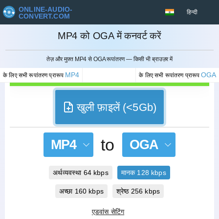
ONLINE-AUDIO-
हिन्दी
CONVERT.COM
MP4 को OGA में कनवर्ट करें
रद्द करना
तेज़ और मुफ़्त MP4 से OGA रूपांतरण — किसी भी ब्राउज़र में
MP4
OGA
के लिए सभी रूपांतरण प्रारूप
के लिए सभी रूपांतरण प्रारूप
खुली फ़ाइलें (<5Gb)
to
MP4
OGA
अर्थव्यवस्था 64 kbps
मानक 128 kbps
अच्छा 160 kbps
श्रेष्ठ 256 kbps
एडवांस सेटिंग