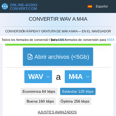
ONLINE-AUDIO-
Español
CONVERT.COM
CONVERTIR WAV A M4A
CANCELAR
CONVERSIÓN RÁPIDA Y GRATUITA DE WAV A M4A — EN EL NAVEGADOR
WAV
M4A
Todos los formatos de conversión para
Todos los formatos de conversión para
Abrir archivos (<5Gb)
a
WAV
M4A
Económica 64 kbps
Estándar 128 kbps
Buena 160 kbps
Óptima 256 kbps
AJUSTES AVANZADOS