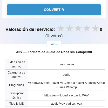
CONVERTIR
Valoración del servicio:
0
(0 votos)
WAV
закрыть
WAV — Formato de Audio de Onda sin Comprimir
Extensión de
.wav .wave
archivo
Categoría de
audio
archivo
Windows Media Player VLC media player Audacity Apple
Programas
iTunes Winamp
Descripción
https://en.wikipedia.org/wiki/WAV
técnica
Tipo MIME
audio/wav audio/x-wav