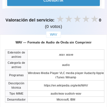
CONVERTIR
Valoración del servicio:
0
(0 votos)
WAV
закрыть
WAV — Formato de Audio de Onda sin Comprimir
Extensión de
.wav .wave
archivo
Categoría de
audio
archivo
Windows Media Player VLC media player Audacity Apple
Programas
iTunes Winamp
Descripción
https://en.wikipedia.org/wiki/WAV
técnica
Tipo MIME
audio/wav audio/x-wav
Desarrollador
Microsoft, IBM