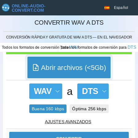
ONLINE-AUDIO-
Español
CONVERT.COM
CONVERTIR WAV A DTS
CANCELAR
CONVERSIÓN RÁPIDA Y GRATUITA DE WAV A DTS — EN EL NAVEGADOR
WAV
DTS
Todos los formatos de conversión para
Todos los formatos de conversión para
Abrir archivos (<5Gb)
a
WAV
DTS
Buena 160 kbps
Óptima 256 kbps
AJUSTES AVANZADOS