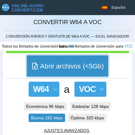
ONLINE-AUDIO-
Español
CONVERT.COM
CONVERTIR W64 A VOC
CANCELAR
CONVERSIÓN RÁPIDA Y GRATUITA DE W64 A VOC — EN EL NAVEGADOR
W64
VOC
Todos los formatos de conversión para
Todos los formatos de conversión para
Abrir archivos (<5Gb)
a
W64
VOC
Económica 96 kbps
Estándar 128 kbps
Buena 192 kbps
Óptima 320 kbps
AJUSTES AVANZADOS