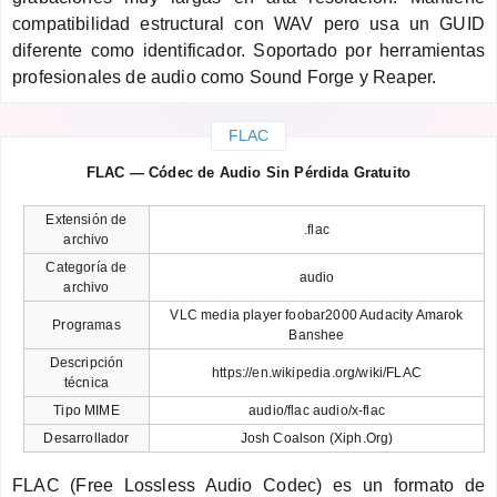
compatibilidad estructural con WAV pero usa un GUID
diferente como identificador. Soportado por herramientas
profesionales de audio como Sound Forge y Reaper.
FLAC
FLAC — Códec de Audio Sin Pérdida Gratuito
Extensión de
.flac
archivo
Categoría de
audio
archivo
VLC media player foobar2000 Audacity Amarok
Programas
Banshee
Descripción
https://en.wikipedia.org/wiki/FLAC
técnica
Tipo MIME
audio/flac audio/x-flac
Desarrollador
Josh Coalson (Xiph.Org)
FLAC (Free Lossless Audio Codec) es un formato de