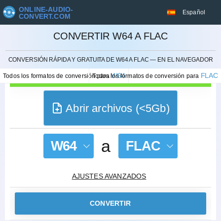
ONLINE-AUDIO-
Español
CONVERT.COM
CONVERTIR W64 A FLAC
CANCELAR
CONVERSIÓN RÁPIDA Y GRATUITA DE W64 A FLAC — EN EL NAVEGADOR
W64
FLAC
Todos los formatos de conversión para
Todos los formatos de conversión para
Abrir archivos (<5Gb)
a
W64
FLAC
AJUSTES AVANZADOS
CONVERTIR