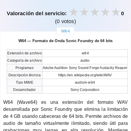
Valoración del servicio:
0
(0 votos)
W64
закрыть
W64 — Formato de Onda Sonic Foundry de 64 bits
Extensión de archivo
.w64
Categoría de archivo
audio
Programas
Adobe Audition Sony Sound Forge Audacity Reaper
Descripción técnica
https://en.wikipedia.org/wiki/WAV
Tipo MIME
audio/x-w64
Desarrollador
Sony Corporation
W64 (Wave64) es una extensión del formato WAV
desarrollada por Sonic Foundry que elimina la limitación
de 4 GB usando cabeceras de 64 bits. Permite archivos de
audio de tamaño virtualmente ilimitado, siendo útil para
grabaciones muy largas en alta resolución. Mantiene