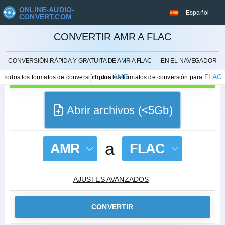
ONLINE-AUDIO-
Español
CONVERT.COM
CONVERTIR AMR A FLAC
CANCELAR
CONVERSIÓN RÁPIDA Y GRATUITA DE AMR A FLAC — EN EL NAVEGADOR
AMR
FLAC
Todos los formatos de conversión para
Todos los formatos de conversión para
Abrir archivos (<5Gb)
a
AMR
FLAC
AJUSTES AVANZADOS
CONVERTIR