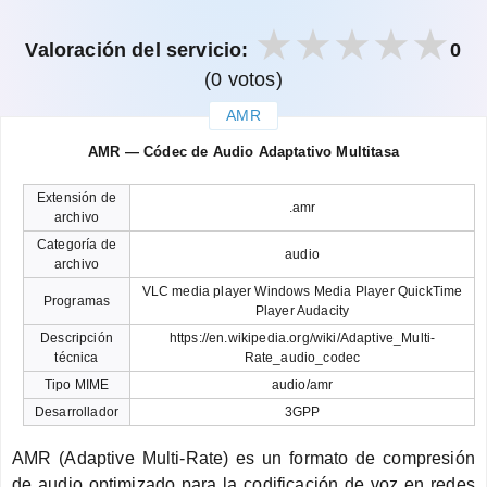
Valoración del servicio:
0
(0 votos)
AMR
закрыть
AMR — Códec de Audio Adaptativo Multitasa
Extensión de
.amr
archivo
Categoría de
audio
archivo
VLC media player Windows Media Player QuickTime
Programas
Player Audacity
Descripción
https://en.wikipedia.org/wiki/Adaptive_Multi-
técnica
Rate_audio_codec
Tipo MIME
audio/amr
Desarrollador
3GPP
AMR (Adaptive Multi-Rate) es un formato de compresión
de audio optimizado para la codificación de voz en redes