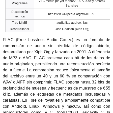
VLC media player foobar2000 Audacity Amarok
Programas
Banshee
Descripción
https://en.wikipedia.org/wiki/FLAC
técnica
Tipo MIME
audio/flac audio/x-flac
Desarrollador
Josh Coalson (Xiph.Org)
FLAC (Free Lossless Audio Codec) es un formato de
compresión de audio sin pérdida de código abierto,
desarrollado por Xiph.Org y lanzado en 2001. A diferencia
de MP3 o AAC, FLAC preserva cada bit de los datos de
audio originales, permitiendo una reconstrucción perfecta
de la fuente. La compresión reduce típicamente el tamaño
del archivo entre un 40 y un 60 % en comparación con
WAV o AIFF sin comprimir. FLAC soporta hasta 32 bits de
profundidad de muestra y frecuencias de muestreo de 655
kHz, además de etiquetas de metadatos incrustadas y
carátulas. Es libre de royalties y ampliamente compatible
con Android, Linux, Windows y macOS, así como con
reproductores como VLC, foobar2000, Audacity y la