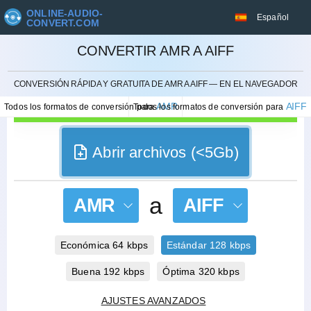
ONLINE-AUDIO-
Español
CONVERT.COM
CONVERTIR AMR A AIFF
CANCELAR
CONVERSIÓN RÁPIDA Y GRATUITA DE AMR A AIFF — EN EL NAVEGADOR
AMR
AIFF
Todos los formatos de conversión para
Todos los formatos de conversión para
Abrir archivos (<5Gb)
a
AMR
AIFF
Económica 64 kbps
Estándar 128 kbps
Buena 192 kbps
Óptima 320 kbps
AJUSTES AVANZADOS