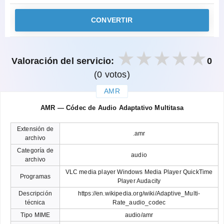
CONVERTIR
Valoración del servicio:
0
(0 votos)
AMR
закрыть
AMR — Códec de Audio Adaptativo Multitasa
Extensión de
.amr
archivo
Categoría de
audio
archivo
VLC media player Windows Media Player QuickTime
Programas
Player Audacity
Descripción
https://en.wikipedia.org/wiki/Adaptive_Multi-
técnica
Rate_audio_codec
Tipo MIME
audio/amr