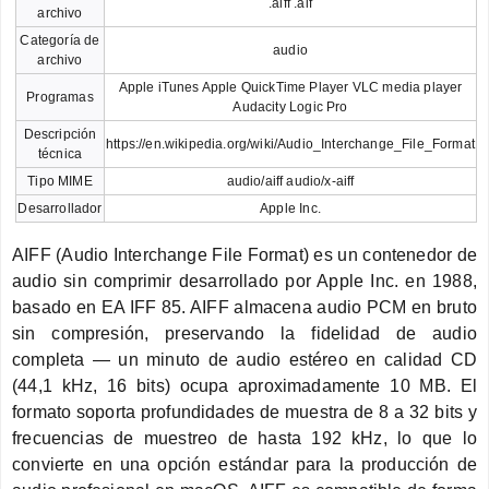
.aiff .aif
archivo
Categoría de
audio
archivo
Apple iTunes Apple QuickTime Player VLC media player
Programas
Audacity Logic Pro
Descripción
https://en.wikipedia.org/wiki/Audio_Interchange_File_Format
técnica
Tipo MIME
audio/aiff audio/x-aiff
Desarrollador
Apple Inc.
AIFF (Audio Interchange File Format) es un contenedor de
audio sin comprimir desarrollado por Apple Inc. en 1988,
basado en EA IFF 85. AIFF almacena audio PCM en bruto
sin compresión, preservando la fidelidad de audio
completa — un minuto de audio estéreo en calidad CD
(44,1 kHz, 16 bits) ocupa aproximadamente 10 MB. El
formato soporta profundidades de muestra de 8 a 32 bits y
frecuencias de muestreo de hasta 192 kHz, lo que lo
convierte en una opción estándar para la producción de