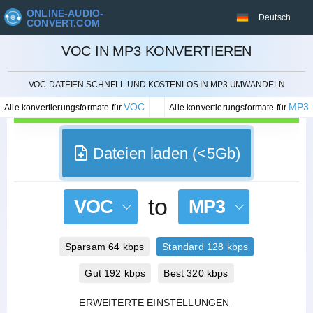
ONLINE-AUDIO-
Deutsch
CONVERT.COM
VOC IN MP3 KONVERTIEREN
STORNIEREN
VOC-DATEIEN SCHNELL UND KOSTENLOS IN MP3 UMWANDELN
VOC
MP3
Alle konvertierungsformate für
Alle konvertierungsformate für
Dateien laden (<5Gb)
to
VOC
MP3
Sparsam 64 kbps
Standard 128 kbps
Gut 192 kbps
Best 320 kbps
ERWEITERTE EINSTELLUNGEN