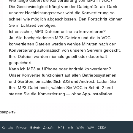
Wie lange dauert die Konvertierung von MP3 in VOC?
Die Geschwindigkeit hängt von der Dateigröße ab. Dank
unserer Hochleistungsserver wird die Konvertierung so
schnell wie möglich abgeschlossen. Den Fortschritt können
Sie in Echtzeit verfolgen.
Ist es sicher, MP3-Dateien online zu konvertieren?
Ja. Alle hochgeladenen MP3-Dateien und die in VOC
konvertierten Dateien werden wenige Minuten nach der
Konvertierung automatisch von unseren Servern gelöscht.
Ihre Dateien werden niemals geteilt oder dauerhaft
gespeichert.
Kann ich MP3 auf iPhone oder Android konvertieren?
Unser Konverter funktioniert auf allen Betriebssystemen
und Geräten, einschließlich iOS und Android. Laden Sie
Ihre MP3-Datei hoch, wählen Sie VOC in Schritt 2 und
starten Sie die Konvertierung — ohne App-Installation.
закрыть
Kontakt
Privacy
GitHub
Дизайн
MP3
m4r
WMA
WAV
CDDA