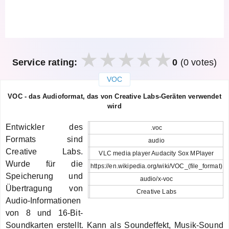
Service rating:
0
(0 votes)
VOC
закрыть
VOC - das Audioformat, das von Creative Labs-Geräten verwendet
wird
Entwickler des
.voc
Formats sind
audio
Creative Labs.
VLC media player Audacity Sox MPlayer
Wurde für die
https://en.wikipedia.org/wiki/VOC_(file_format)
Speicherung und
audio/x-voc
Übertragung von
Creative Labs
Audio-Informationen
von 8 und 16-Bit-
Soundkarten erstellt. Kann als Soundeffekt, Musik-Sound