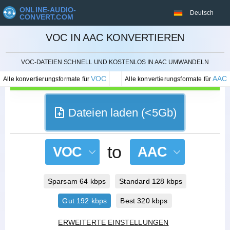
ONLINE-AUDIO-
Deutsch
CONVERT.COM
VOC IN AAC KONVERTIEREN
STORNIEREN
VOC-DATEIEN SCHNELL UND KOSTENLOS IN AAC UMWANDELN
VOC
AAC
Alle konvertierungsformate für
Alle konvertierungsformate für
Dateien laden (<5Gb)
to
VOC
AAC
Sparsam 64 kbps
Standard 128 kbps
Gut 192 kbps
Best 320 kbps
ERWEITERTE EINSTELLUNGEN