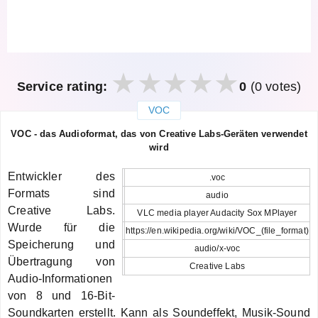
Service rating:
0
(0 votes)
VOC
закрыть
VOC - das Audioformat, das von Creative Labs-Geräten verwendet
wird
Entwickler des
.voc
Formats sind
audio
Creative Labs.
VLC media player Audacity Sox MPlayer
Wurde für die
https://en.wikipedia.org/wiki/VOC_(file_format)
Speicherung und
audio/x-voc
Übertragung von
Creative Labs
Audio-Informationen
von 8 und 16-Bit-
Soundkarten erstellt. Kann als Soundeffekt, Musik-Sound