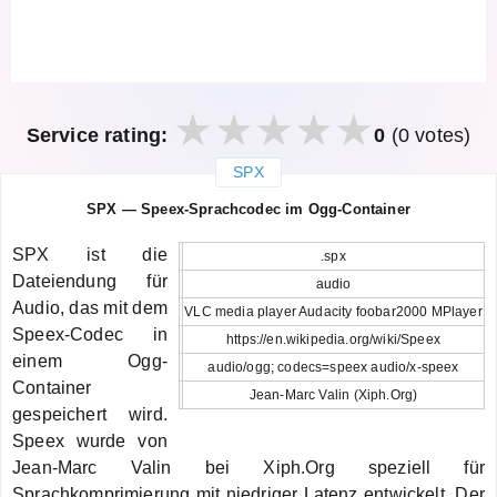
Service rating:
0
(0 votes)
SPX
закрыть
SPX — Speex-Sprachcodec im Ogg-Container
SPX ist die
.spx
Dateiendung für
audio
Audio, das mit dem
VLC media player Audacity foobar2000 MPlayer
Speex-Codec in
https://en.wikipedia.org/wiki/Speex
einem Ogg-
audio/ogg; codecs=speex audio/x-speex
Container
Jean-Marc Valin (Xiph.Org)
gespeichert wird.
Speex wurde von
Jean-Marc Valin bei Xiph.Org speziell für
Sprachkomprimierung mit niedriger Latenz entwickelt. Der