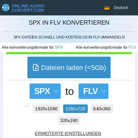
ONLINE-AUDIO-
Deutsch
CONVERT.COM
SPX IN FLV KONVERTIEREN
STORNIEREN
SPX-DATEIEN SCHNELL UND KOSTENLOS IN FLV UMWANDELN
SPX
FLV
Alle konvertierungsformate für
Alle konvertierungsformate für
Dateien laden (<5Gb)
to
SPX
FLV
1920x1080
1280x720
640x360
320x240
ERWEITERTE EINSTELLUNGEN