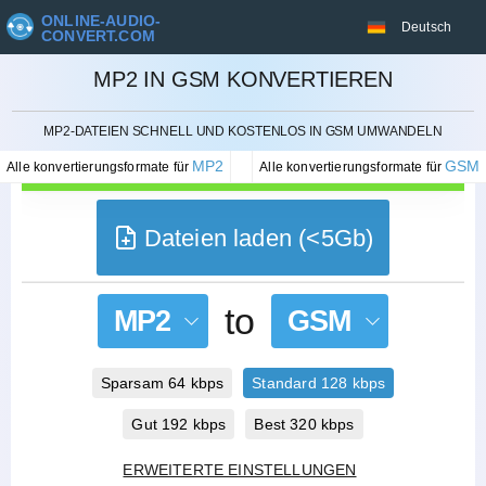
ONLINE-AUDIO-
Deutsch
CONVERT.COM
MP2 IN GSM KONVERTIEREN
STORNIEREN
MP2-DATEIEN SCHNELL UND KOSTENLOS IN GSM UMWANDELN
MP2
GSM
Alle konvertierungsformate für
Alle konvertierungsformate für
Dateien laden (<5Gb)
to
MP2
GSM
Sparsam 64 kbps
Standard 128 kbps
Gut 192 kbps
Best 320 kbps
ERWEITERTE EINSTELLUNGEN