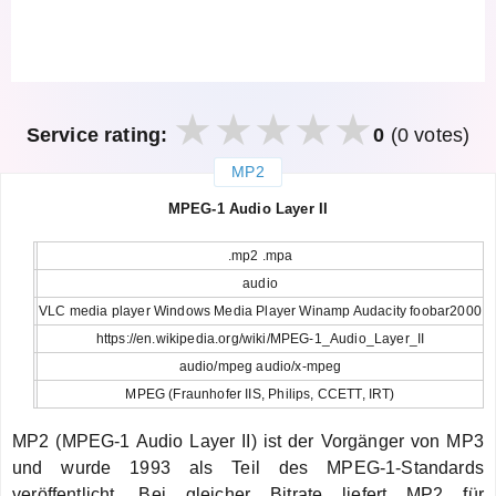
Service rating:
0
(0 votes)
MP2
закрыть
MPEG-1 Audio Layer II
.mp2 .mpa
audio
VLC media player Windows Media Player Winamp Audacity foobar2000
https://en.wikipedia.org/wiki/MPEG-1_Audio_Layer_II
audio/mpeg audio/x-mpeg
MPEG (Fraunhofer IIS, Philips, CCETT, IRT)
MP2 (MPEG-1 Audio Layer II) ist der Vorgänger von MP3
und wurde 1993 als Teil des MPEG-1-Standards
veröffentlicht. Bei gleicher Bitrate liefert MP2 für