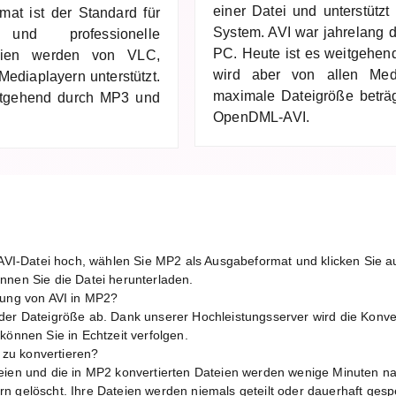
einer Datei und unterstüt
mat ist der Standard für
System. AVI war jahrelang 
 und professionelle
PC. Heute ist es weitgehe
teien werden von VLC,
wird aber von allen Media
ediaplayern unterstützt.
maximale Dateigröße beträ
tgehend durch MP3 und
OpenDML-AVI.
?
e AVI-Datei hoch, wählen Sie MP2 als Ausgabeformat und klicken Sie a
nnen Sie die Datei herunterladen.
rung von AVI in MP2?
der Dateigröße ab. Dank unserer Hochleistungsserver wird die Konver
können Sie in Echtzeit verfolgen.
e zu konvertieren?
eien und die in MP2 konvertierten Dateien werden wenige Minuten n
n gelöscht. Ihre Dateien werden niemals geteilt oder dauerhaft gespe