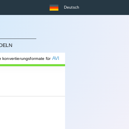
Deutsch
N
NDELN
AVI
le konvertierungsformate für