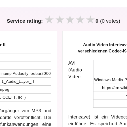
Service rating:
0
(0 votes)
 II
Audio Video Interleav
verschiedenen Codec-K
AVI
(Audio
inamp Audacity foobar2000
Video
Windows Media P
G-1_Audio_Layer_II
https://en.wi
-mpeg
s, CCETT, IRT)
 Vorgänger von MP3 und
Interleave) ist ein Video
rds veröffentlicht. Bei
einführte. Es speichert Au
ndfunkanwendungen eine