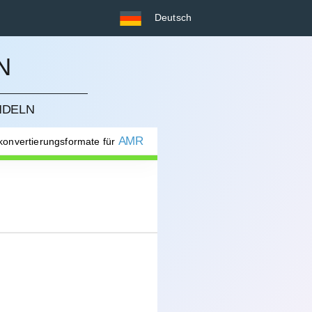
Deutsch
N
NDELN
AMR
 konvertierungsformate für