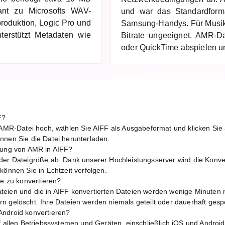
ant zu Microsofts WAV-
und war das Standardform
produktion, Logic Pro und
Samsung-Handys. Für Musik 
erstützt Metadaten wie
Bitrate ungeeignet. AMR-D
oder QuickTime abspielen u
F?
e AMR-Datei hoch, wählen Sie AIFF als Ausgabeformat und klicken Sie
nnen Sie die Datei herunterladen.
erung von AMR in AIFF?
der Dateigröße ab. Dank unserer Hochleistungsserver wird die Konver
können Sie in Echtzeit verfolgen.
ne zu konvertieren?
eien und die in AIFF konvertierten Dateien werden wenige Minuten 
n gelöscht. Ihre Dateien werden niemals geteilt oder dauerhaft gespe
Android konvertieren?
uf allen Betriebssystemen und Geräten, einschließlich iOS und Androi