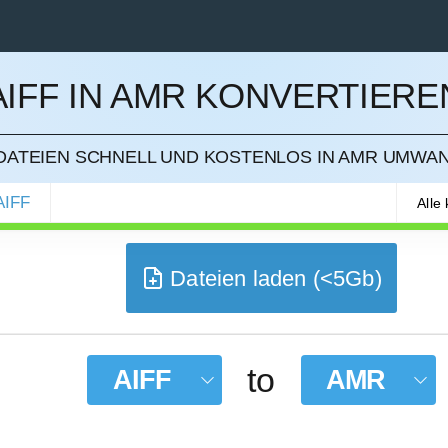
AIFF IN AMR KONVERTIERE
IEREN
-DATEIEN SCHNELL UND KOSTENLOS IN AMR UMWA
AIFF
Alle
Dateien laden (<5Gb)
to
AIFF
AMR