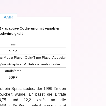
AMR
 - adaptive Codierung mit variabler
schwindigkeit
.amr
audio
s Media Player QuickTime Player Audacity
rg/wiki/Adaptive_Multi-Rate_audio_codec
audio/amr
3GPP
ist ein Sprachcodec, der 1999 für den
wickelt wurde. Er passt die Bitrate
 4,75 und 12,2 kbit/s an die
MR ist für Sprachaufnahmen optimiert