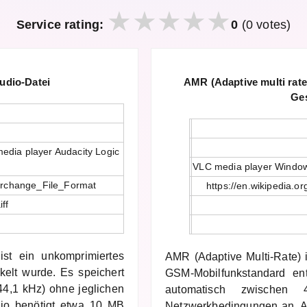
Service rating:
0
(0 votes)
Audio-Datei
AMR (Adaptive multi rate)
Ge
edia player Audacity Logic
VLC media player Window
nterchange_File_Format
https://en.wikipedia.o
iff
ist ein unkomprimiertes
AMR (Adaptive Multi-Rate) 
kelt wurde. Es speichert
GSM-Mobilfunkstandard ent
44,1 kHz) ohne jeglichen
automatisch zwischen
udio benötigt etwa 10 MB
Netzwerkbedingungen an. A