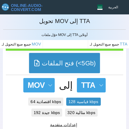
ONLINE-AUDIO-
العربية
CONVERT.COM
تحويل MOV إلى TTA
إلغاء
حوّل ملفات MOV إلى TTA أونلاين
MOV
TTA
جميع صيغ التحويل لـ
جميع صيغ التحويل لـ
فتح الملفات (<5Gb)
إلى
MOV
TTA
قياسية 128 kbps
اقتصادية 64 kbps
مثالية 320 kbps
جيدة 192 kbps
إعدادات متقدمة