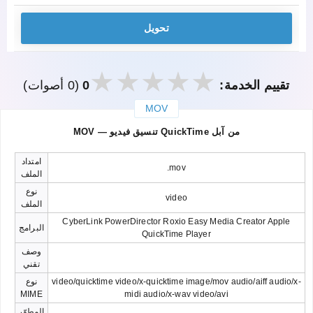
تحويل
تقييم الخدمة:
0
(0 أصوات)
MOV
закрыть
MOV — تنسيق فيديو QuickTime من آبل
امتداد
.mov
الملف
نوع
video
الملف
CyberLink PowerDirector Roxio Easy Media Creator Apple
البرامج
QuickTime Player
وصف
تقني
video/quicktime video/x-quicktime image/mov audio/aiff audio/x-
نوع
MIME
midi audio/x-wav video/avi
المطوّر