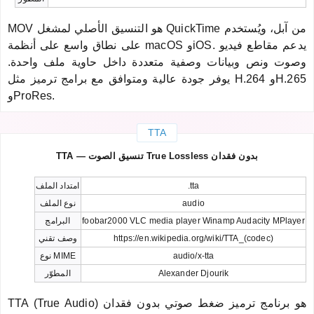
MOV هو التنسيق الأصلي لمشغل QuickTime من آبل، ويُستخدم
على نطاق واسع على أنظمة macOS وiOS. يدعم مقاطع فيديو
وصوت ونص وبيانات وصفية متعددة داخل حاوية ملف واحدة.
يوفر جودة عالية ومتوافق مع برامج ترميز مثل H.264 وH.265
وProRes.
TTA
TTA — تنسيق الصوت True Lossless بدون فقدان
.tta
امتداد الملف
audio
نوع الملف
foobar2000 VLC media player Winamp Audacity MPlayer
البرامج
https://en.wikipedia.org/wiki/TTA_(codec)
وصف تقني
audio/x-tta
نوع MIME
Alexander Djourik
المطوّر
TTA (True Audio) هو برنامج ترميز ضغط صوتي بدون فقدان