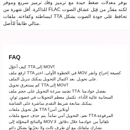
يوفر معدلات ضغط جيدة مع ترميز وفك ترميز سريع وموفر
للذاكرة. أقل شهرة من FLAC لكنه مقدَّر من قِبَل عشاق الصوت
لبساطته وكفاءته. ملفات TTA تحافظ على جودة الصوت بشكل
مثالي طابقاً للأصل.
FAQ
كيف أحوّل TTA إلى MOV؟
ارفع ملف TTA في الخطوة الأولى، اختر MOV كصيغة إخراج وانقر
على تحويل. بعد اكتمال التحويل يمكنك تنزيل الملف.
كم يستغرق تحويل TTA إلى MOV؟
تعتمد سرعة التحويل على حجم ملف TTA. بفضل خوادمنا
السحابية عالية الأداء، تكتمل معظم التحويلات في غضون ثوانٍ.
يمكنك متابعة شريط التقدم مباشرة على الشاشة.
هل تحويل ملفات TTA أونلاين آمن؟
نعم، التحويل آمن تماماً. يتم حذف جميع ملفات TTA المرفوعة
والنتائج المحوّلة إلى MOV تلقائياً من خوادمنا خلال دقائق. لا
نشارك ملفاتك مع أي طرف ثالث ولا نخزّنها بشكل دائم.