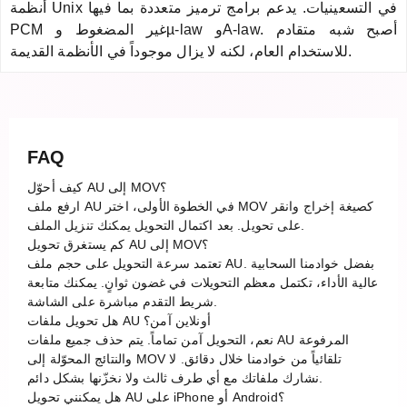
أنظمة Unix في التسعينيات. يدعم برامج ترميز متعددة بما فيها
PCM غير المضغوط وµ-law وA-law. أصبح شبه متقادم
للاستخدام العام، لكنه لا يزال موجوداً في الأنظمة القديمة.
FAQ
كيف أحوّل AU إلى MOV؟
ارفع ملف AU في الخطوة الأولى، اختر MOV كصيغة إخراج وانقر
على تحويل. بعد اكتمال التحويل يمكنك تنزيل الملف.
كم يستغرق تحويل AU إلى MOV؟
تعتمد سرعة التحويل على حجم ملف AU. بفضل خوادمنا السحابية
عالية الأداء، تكتمل معظم التحويلات في غضون ثوانٍ. يمكنك متابعة
شريط التقدم مباشرة على الشاشة.
هل تحويل ملفات AU أونلاين آمن؟
نعم، التحويل آمن تماماً. يتم حذف جميع ملفات AU المرفوعة
والنتائج المحوّلة إلى MOV تلقائياً من خوادمنا خلال دقائق. لا
نشارك ملفاتك مع أي طرف ثالث ولا نخزّنها بشكل دائم.
هل يمكنني تحويل AU على iPhone أو Android؟