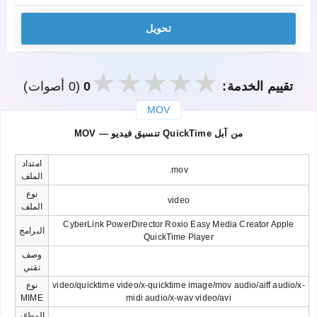
تحويل
تقييم الخدمة:
0
(0 أصوات)
MOV
закрыть
MOV — تنسيق فيديو QuickTime من آبل
امتداد
.mov
الملف
نوع
video
الملف
CyberLink PowerDirector Roxio Easy Media Creator Apple
البرامج
QuickTime Player
وصف
تقني
video/quicktime video/x-quicktime image/mov audio/aiff audio/x-
نوع
MIME
midi audio/x-wav video/avi
المطوّر