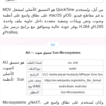
MOV هو التنسيق الأصلي لمشغل QuickTime من آبل، ويُستخدم
على نطاق واسع على أنظمة macOS وiOS. يدعم مقاطع فيديو
وصوت ونص وبيانات وصفية متعددة داخل حاوية ملف واحدة.
يوفر جودة عالية ومتوافق مع برامج ترميز مثل H.264 وH.265
وProRes.
AU
AU — تنسيق صوت Sun Microsystems
AU هو تنسيق
.au .snd
امتداد الملف
الصوت
audio
نوع الملف
الأصلي
VLC media player Audacity MPlayer Xine Sox
البرامج
لأنظمة Sun
https://en.wikipedia.org/wiki/Au_file_format
وصف تقني
audio/basic audio/au
نوع MIME
Sun Microsystems
المطوّر
Microsystems وNeXT، وكان يُستخدم على نطاق واسع في