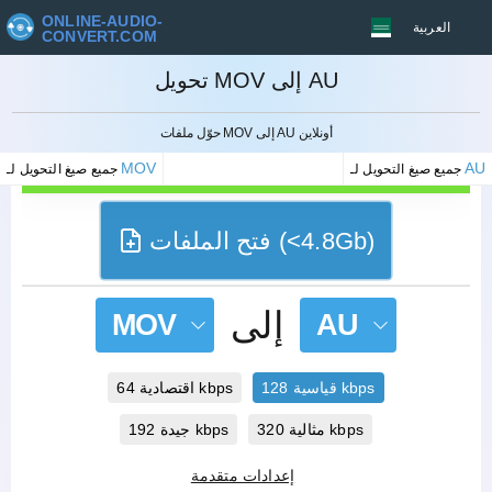
ONLINE-AUDIO-
العربية
CONVERT.COM
تحويل MOV إلى AU
إلغاء
حوّل ملفات MOV إلى AU أونلاين
MOV
AU
جميع صيغ التحويل لـ
جميع صيغ التحويل لـ
فتح الملفات (<4.8Gb)
إلى
MOV
AU
قياسية 128 kbps
اقتصادية 64 kbps
مثالية 320 kbps
جيدة 192 kbps
إعدادات متقدمة