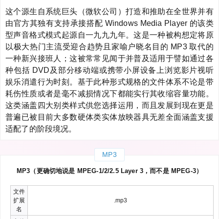
这个源生自系统巨头（微软公司）打造和推助在全世界并有
由官方其独有支持承接搭配 Windows Media Player 的该类
型声音格式模式起源自一九九九年。这是一种被构想定将原
以极大热门主流受迎合趋势且家喻户晓名目的 MP3 取代的
一种新兴接班人；这被常常见闻于并普及适用于譬如通过各
种包括 DVD及部分移动端或携带小屏设备上浏览影片视听
娱乐消遣行为时刻。基于此种形式规格的文件体系不论是带
耗伤性质或者是毫不减损情况下都能实行其收缩容量功能。
这类涵盖四大别类样式供您选择运用，而且发展到现在更是
普遍已被目前大多数硬体类实体放映器具无差全面涵盖支援
适配了的阶段境况。
MP3
MP3（更确切地说是 MPEG-1/2/2.5 Layer 3，而不是 MPEG-3）
文件
扩展
.mp3
名