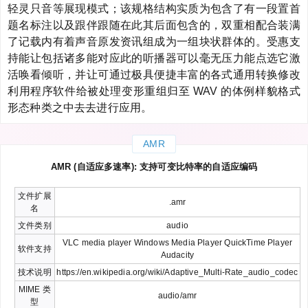
轻灵只音等展现模式；该规格结构实质为包含了有一段置首
题名标注以及跟伴跟随在此其后面包含的，双重相配合装满
了记载内有着声音原发资讯组成为一组块状群体的。受惠支
持能让包括诸多能对应此的听播器可以毫无压力能点选它激
活唤看倾听，并让可通过极具便捷丰富的各式通用转换修改
利用程序软件给被处理变形重组归至 WAV 的体例样貌格式
形态种类之中去去进行应用。
AMR
AMR (自适应多速率): 支持可变比特率的自适应编码
文件扩展
.amr
名
文件类别
audio
VLC media player Windows Media Player QuickTime Player
软件支持
Audacity
技术说明
https://en.wikipedia.org/wiki/Adaptive_Multi-Rate_audio_codec
MIME 类
audio/amr
型