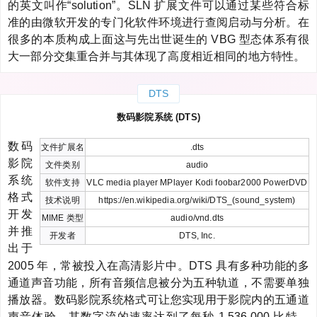
的英文叫作“solution”。SLN 扩展文件可以通过某些符合标
准的由微软开发的专门化软件环境进行查阅启动与分析。在
很多的本质构成上面这与先出世诞生的 VBG 型态体系有很
大一部分交集重合并与其体现了高度相近相同的地方特性。
DTS
数码影院系统 (DTS)
数码
文件扩展名
.dts
影院
文件类别
audio
系统
软件支持
VLC media player MPlayer Kodi foobar2000 PowerDVD
格式
技术说明
https://en.wikipedia.org/wiki/DTS_(sound_system)
开发
MIME 类型
audio/vnd.dts
并推
开发者
DTS, Inc.
出于
2005 年，常被投入在高清影片中。DTS 具有多种功能的多
通道声音功能，所有音频信息被分为五种轨道，不需要单独
播放器。数码影院系统格式可让您实现用于影院内的五通道
声音体验。其数字流的速率达到了每秒 1,536,000 比特。