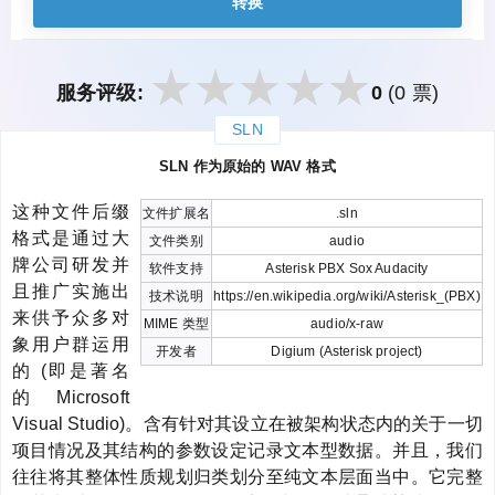
转换
服务评级:
0
(0 票)
SLN
закрыть
SLN 作为原始的 WAV 格式
这种文件后缀
文件扩展名
.sln
格式是通过大
文件类别
audio
牌公司研发并
软件支持
Asterisk PBX Sox Audacity
且推广实施出
技术说明
https://en.wikipedia.org/wiki/Asterisk_(PBX)
来供予众多对
MIME 类型
audio/x-raw
象用户群运用
开发者
Digium (Asterisk project)
的 (即是著名
的 Microsoft
Visual Studio)。含有针对其设立在被架构状态内的关于一切
项目情况及其结构的参数设定记录文本型数据。并且，我们
往往将其整体性质规划归类划分至纯文本层面当中。它完整