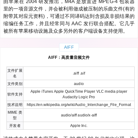
由苹果在 2004 研发推出，M4A 是放置进 MPEG-4 包装器
里的一项音源文件，并会被利用做成被压制的乐曲文件(有的
附带其对应元资料)，可通过不同译码达到含损及非损结果的
缩编任务工作，并且经常同与 AAC 发行联合搭配。它几乎
被所有苹果移动设施及众多另外的客户端设备支持使用。
AIFF
AIFF：高质量音频文件
文件扩展
.aiff .aif
名
文件类别
audio
Apple iTunes Apple QuickTime Player VLC media player
软件支持
Audacity Logic Pro
技术说明
https://en.wikipedia.org/wiki/Audio_Interchange_File_Format
MIME 类
audio/aiff audio/x-aiff
型
开发者
Apple Inc.