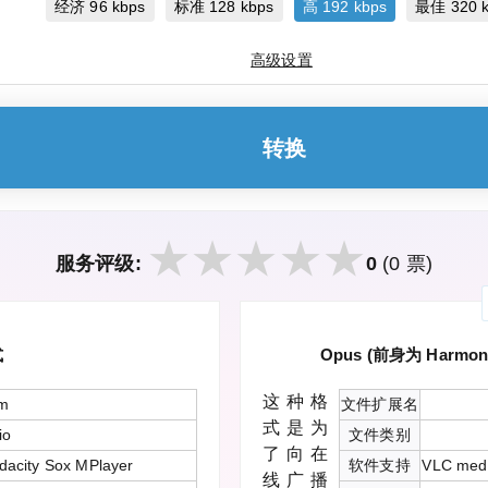
经济 96 kbps
标准 128 kbps
高 192 kbps
最佳 320 k
高级设置
转换
服务评级:
0
(0 票)
式
Opus (前身为 Ha
这种格
sm
文件扩展名
式是为
io
文件类别
了向在
dacity Sox MPlayer
软件支持
VLC medi
线广播