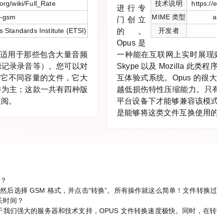
.org/wiki/Full_Rate
技术说明
https://
进行专
x-gsm
MIME 类型
a
门创立
Standards Institute (ETSI)
开发者
的。
Opus 是
 适用于那些包含大量音频
一种能在互联网上实时展现
源记录录音等）。您可以对
Skype 以及 Mozilla
其它不同容量的文件，它大
互体验式系统。Opus 的
件为主；这款一共有四种版
越低损伤特性压缩能力。只有在
查阅。
平台设备下才能够兼容该模
是能够将这类文件互换使用
M？
文件，然后选择 GSM 格式，并点击“转换”。所有操作就这么简单！文件转
多长时间？
我们强大的服务器和技术支持，OPUS 文件转换速度极快。同时，在转换