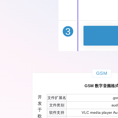
3
GSM
GSM 数字音频格
开
文件扩展名
.g
发
文件类别
aud
于
软件支持
VLC media player Au
欧