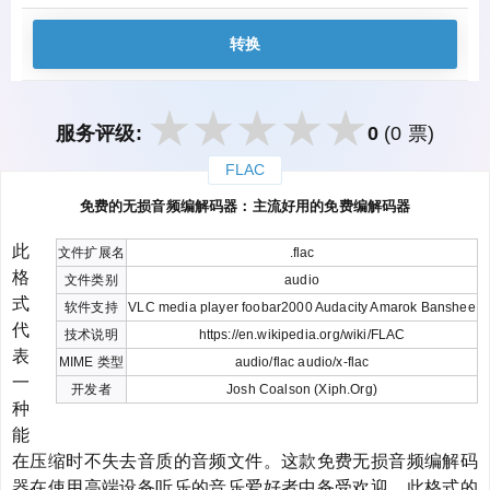
转换
服务评级:
0
(0 票)
FLAC
закрыть
免费的无损音频编解码器：主流好用的免费编解码器
此
文件扩展名
.flac
格
文件类别
audio
式
软件支持
VLC media player foobar2000 Audacity Amarok Banshee
代
技术说明
https://en.wikipedia.org/wiki/FLAC
表
MIME 类型
audio/flac audio/x-flac
一
开发者
Josh Coalson (Xiph.Org)
种
能
在压缩时不失去音质的音频文件。这款免费无损音频编解码
器在使用高端设备听乐的音乐爱好者中备受欢迎。此格式的