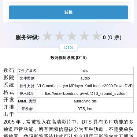
转换
服务评级:
0
(0 票)
DTS
закрыть
数码影院系统 (DTS)
数码
文件扩展名
.dts
影院
文件类别
audio
系统
软件支持
VLC media player MPlayer Kodi foobar2000 PowerDVD
格式
技术说明
https://en.wikipedia.org/wiki/DTS_(sound_system)
开发
MIME 类型
audio/vnd.dts
并推
开发者
DTS, Inc.
出于
2005 年，常被投入在高清影片中。DTS 具有多种功能的多
通道声音功能，所有音频信息被分为五种轨道，不需要单独
播放器。数码影院系统格式可让您实现用于影院内的五通道