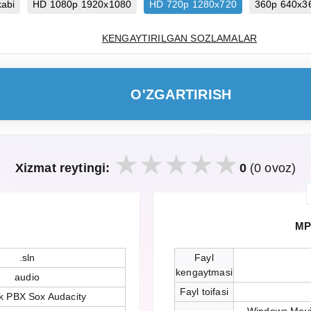
kabi
HD 1080p 1920x1080
HD 720p 1280x720
360p 640x3
KENGAYTIRILGAN SOZLAMALAR
O'ZGARTIRISH
Xizmat reytingi:
0
(0 ovoz)
MP
.sln
Fayl
kengaytmasi
audio
Fayl toifasi
sk PBX Sox Audacity