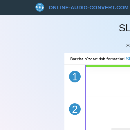
ONLINE-AUDIO-CONVERT.COM
S
BEKOR 
S
S
Barcha o'zgartirish formatlari
1
2