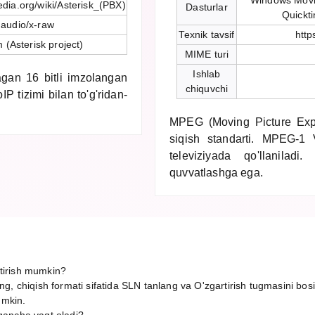
Windows Movi
pedia.org/wiki/Asterisk_(PBX)
Dasturlar
Quickt
audio/x-raw
Texnik tavsif
http
 (Asterisk project)
MIME turi
Ishlab
agan 16 bitli imzolangan
chiquvchi
P tizimi bilan to'g'ridan-
MPEG (Moving Picture Exp
siqish standarti. MPEG-
televiziyada qo'llanilad
quvvatlashga ega.
tirish mumkin?
g, chiqish formati sifatida SLN tanlang va O'zgartirish tugmasini bos
umkin.