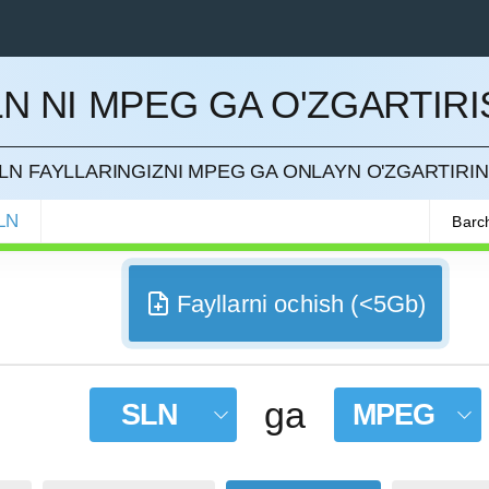
LN NI MPEG GA O'ZGARTIRI
QILISH
LN FAYLLARINGIZNI MPEG GA ONLAYN O'ZGARTIRI
LN
Barch
Fayllarni ochish (<5Gb)
ga
SLN
MPEG