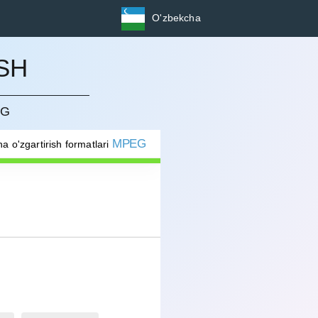
O'zbekcha
SH
NG
MPEG
a o'zgartirish formatlari