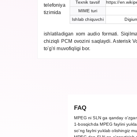
Texnik tavsif
https://en.wiki
telefoniya
MIME turi
tizimida
Ishlab chiquvchi
Digium
ishlatiladigan xom audio formati. Siqilm
chiziqli PCM ovozini saqlaydi. Asterisk VoI
to'g'ri muvofiqligi bor.
FAQ
MPEG ni SLN ga qanday o'zgar
1-bosqichda MPEG faylini yuklan
so'ng faylni yuklab olishingiz m