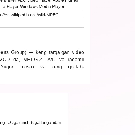
e Maker VLC Video Player Apple iTunes
ime Player Windows Media Player
s://en.wikipedia.org/wiki/MPEG
erts Group) — keng tarqalgan video
1 VCD da, MPEG-2 DVD va raqamli
i. Yuqori moslik va keng qo'llab-
ing. O'zgartirish tugallangandan