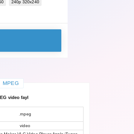
60
240p 320x240
MPEG
EG video fayl
.mpeg
video