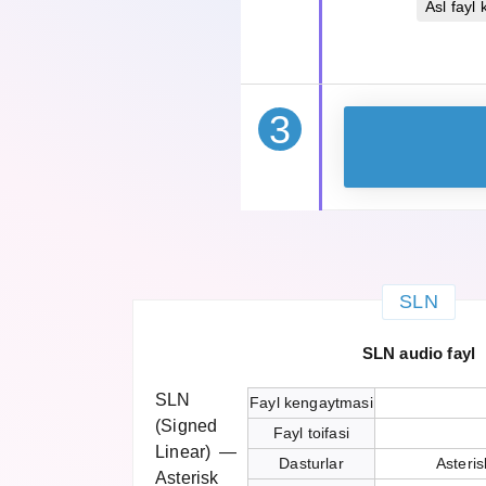
Asl fayl 
3
SLN
SLN audio fayl
SLN
Fayl kengaytmasi
(Signed
Fayl toifasi
Linear) —
Dasturlar
Asteri
Asterisk