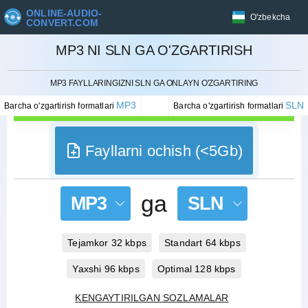
ONLINE-AUDIO-
O'zbekcha
CONVERT.COM
MP3 NI SLN GA O'ZGARTIRISH
BEKOR QILISH
MP3 FAYLLARINGIZNI SLN GA ONLAYN O'ZGARTIRING
MP3
SLN
Barcha o'zgartirish formatlari
Barcha o'zgartirish formatlari
Fayllarni ochish (<5Gb)
ga
MP3
SLN
Tejamkor 32 kbps
Standart 64 kbps
Yaxshi 96 kbps
Optimal 128 kbps
KENGAYTIRILGAN SOZLAMALAR