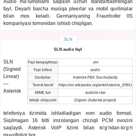
Audio ma'lumotlarni saqlash uchun standartlashtirilgan
fayl. Deyarli barcha musiqa pleerlar va mobil qurilmalar
bilan mos keladi. Germaniyaning Fraunhofer IIS
kompaniyasi tomonidan ishlab chiqilgan.
SLN
SLN audio fayl
SLN
Fayl kengaytmasi
.sln
(Signed
Fayl toifasi
audio
Linear)
Dasturlar
Asterisk PBX Sox Audacity
—
Texnik tavsif
https://en.wikipedia.org/wiki/Asterisk_(PBX)
Asterisk
MIME turi
audio/x-raw
Ishlab chiquvchi
Digium (Asterisk project)
telefoniya tizimida ishlatiladigan xom audio formati.
Siqilmagan 16 bitli imzolangan chiziqli PCM ovozini
saqlaydi. Asterisk VoIP tizimi bilan to'g'ridan-to'g'ri
muvofiqligi bor.