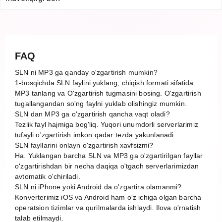
FAQ
SLN ni MP3 ga qanday o'zgartirish mumkin?
1-bosqichda SLN faylini yuklang, chiqish formati sifatida
MP3 tanlang va O'zgartirish tugmasini bosing. O'zgartirish
tugallangandan so'ng faylni yuklab olishingiz mumkin.
SLN dan MP3 ga o'zgartirish qancha vaqt oladi?
Tezlik fayl hajmiga bog'liq. Yuqori unumdorli serverlarimiz
tufayli o'zgartirish imkon qadar tezda yakunlanadi.
SLN fayllarini onlayn o'zgartirish xavfsizmi?
Ha. Yuklangan barcha SLN va MP3 ga o'zgartirilgan fayllar
o'zgartirishdan bir necha daqiqa o'tgach serverlarimizdan
avtomatik o'chiriladi.
SLN ni iPhone yoki Android da o'zgartira olamanmi?
Konverterimiz iOS va Android ham o'z ichiga olgan barcha
operatsion tizimlar va qurilmalarda ishlaydi. Ilova o'rnatish
talab etilmaydi.