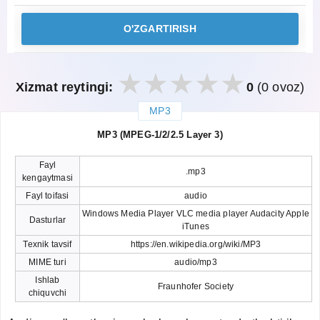
O'ZGARTIRISH
Xizmat reytingi:
0
(0 ovoz)
MP3
закрыть
MP3 (MPEG-1/2/2.5 Layer 3)
Fayl
.mp3
kengaytmasi
Fayl toifasi
audio
Windows Media Player VLC media player Audacity Apple
Dasturlar
iTunes
Texnik tavsif
https://en.wikipedia.org/wiki/MP3
MIME turi
audio/mp3
Ishlab
Fraunhofer Society
chiquvchi