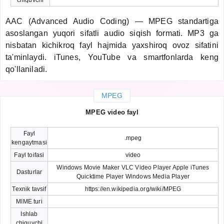
AAC (Advanced Audio Coding) — MPEG standartiga
asoslangan yuqori sifatli audio siqish formati. MP3 ga
nisbatan kichikroq fayl hajmida yaxshiroq ovoz sifatini
ta'minlaydi. iTunes, YouTube va smartfonlarda keng
qo'llaniladi.
MPEG
MPEG video fayl
Fayl
.mpeg
kengaytmasi
Fayl toifasi
video
Windows Movie Maker VLC Video Player Apple iTunes
Dasturlar
Quicktime Player Windows Media Player
Texnik tavsif
https://en.wikipedia.org/wiki/MPEG
MIME turi
Ishlab
chiquvchi