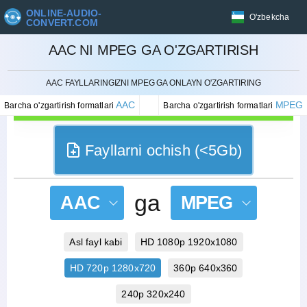
ONLINE-AUDIO-
O'zbekcha
CONVERT.COM
AAC NI MPEG GA O'ZGARTIRISH
BEKOR QILISH
AAC FAYLLARINGIZNI MPEG GA ONLAYN O'ZGARTIRING
AAC
MPEG
Barcha o'zgartirish formatlari
Barcha o'zgartirish formatlari
Fayllarni ochish (<5Gb)
ga
AAC
MPEG
Asl fayl kabi
HD 1080p 1920x1080
HD 720p 1280x720
360p 640x360
240p 320x240