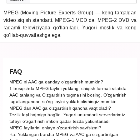
MPEG (Moving Picture Experts Group) — keng tarqalgan
video siqish standarti. MPEG-1 VCD da, MPEG-2 DVD va
raqamli televiziyada qo'llaniladi. Yuqori moslik va keng
qo'llab-quvvatlashga ega.
FAQ
MPEG ni AAC ga qanday o'zgartirish mumkin?
1-bosqichda MPEG faylini yuklang, chiqish formati sifatida
AAC tanlang va O'zgartirish tugmasini bosing. O'zgartirish
tugallangandan so'ng faylni yuklab olishingiz mumkin.
MPEG dan AAC ga o'zgartirish qancha vaqt oladi?
Tezlik fayl hajmiga bog'liq. Yuqori unumdorli serverlarimiz
tufayli o'zgartirish imkon qadar tezda yakunlanadi.
MPEG fayllarini onlayn o'zgartirish xavfsizmi?
Ha. Yuklangan barcha MPEG va AAC ga o'zgartirilgan