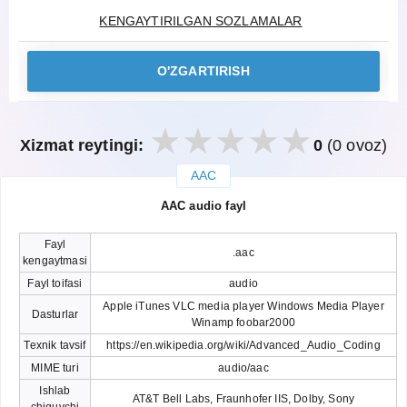
KENGAYTIRILGAN SOZLAMALAR
O'ZGARTIRISH
Xizmat reytingi:
0
(0 ovoz)
AAC
закрыть
AAC audio fayl
Fayl
.aac
kengaytmasi
Fayl toifasi
audio
Apple iTunes VLC media player Windows Media Player
Dasturlar
Winamp foobar2000
Texnik tavsif
https://en.wikipedia.org/wiki/Advanced_Audio_Coding
MIME turi
audio/aac
Ishlab
AT&T Bell Labs, Fraunhofer IIS, Dolby, Sony
chiquvchi