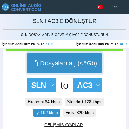
ONLINE-AUDIO-
Türk
CONVERT.COM
SLN'I AC3'E DÖNÜŞTÜR
İPTAL ETMEK
SLN DOSYALARINIZI ÇEVRIMIÇI AC3'E DÖNÜŞTÜRÜN
SLN
AC3
İçin tüm dönüşüm biçimleri
İçin tüm dönüşüm biçimleri
Dosyaları aç (<5Gb)
to
SLN
AC3
Ekonomi 64 kbps
Standart 128 kbps
İyi 192 kbps
En iyi 320 kbps
GELIŞMIŞ AYARLAR