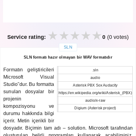
Service rating:
0
(0 votes)
SLN
закрыть
SLN formatı hazır olmayan bir WAV formatıdır
Formatın geliştiricileri
.sln
Microsoft Visual
audio
Studio"dur. Bu formatta
Asterisk PBX Sox Audacity
sunulan dosyalar bir
https://en.wikipedia.org/wiki/Asterisk_(PBX)
projenin
audio/x-raw
kompozisyonu ve
Digium (Asterisk project)
durumu hakkında bilgi
içerir. Metin içerikli bir
dosyadır. Biçimin tam adı – solution. Microsoft tarafından
oluşturulan belirli programları kullanarak açabilirsiniz.