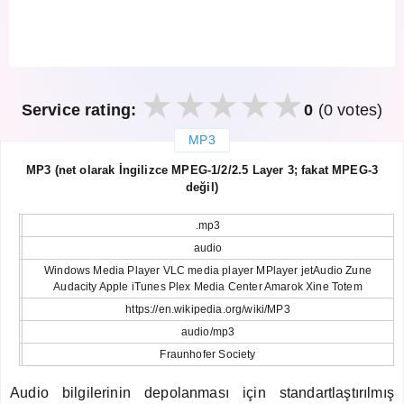
Service rating:
0
(0 votes)
MP3
закрыть
MP3 (net olarak İngilizce MPEG-1/2/2.5 Layer 3; fakat MPEG-3
değil)
.mp3
audio
Windows Media Player VLC media player MPlayer jetAudio Zune
Audacity Apple iTunes Plex Media Center Amarok Xine Totem
https://en.wikipedia.org/wiki/MP3
audio/mp3
Fraunhofer Society
Audio bilgilerinin depolanması için standartlaştırılmış