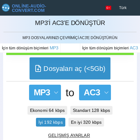
ONLINE-AUDIO-
Türk
CONVERT.COM
MP3'I AC3'E DÖNÜŞTÜR
İPTAL ETMEK
MP3 DOSYALARINIZI ÇEVRIMIÇI AC3'E DÖNÜŞTÜRÜN
MP3
AC3
İçin tüm dönüşüm biçimleri
İçin tüm dönüşüm biçimleri
Dosyaları aç (<5Gb)
to
MP3
AC3
Ekonomi 64 kbps
Standart 128 kbps
İyi 192 kbps
En iyi 320 kbps
GELIŞMIŞ AYARLAR