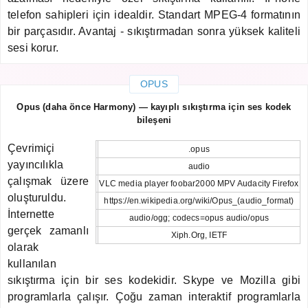
telefon sahipleri için idealdir. Standart MPEG-4 formatının
bir parçasıdır. Avantaj - sıkıştırmadan sonra yüksek kaliteli
sesi korur.
OPUS
Opus (daha önce Harmony) — kayıplı sıkıştırma için ses kodek
bileşeni
Çevrimiçi
.opus
yayıncılıkla
audio
çalışmak üzere
VLC media player foobar2000 MPV Audacity Firefox
oluşturuldu.
https://en.wikipedia.org/wiki/Opus_(audio_format)
İnternette
audio/ogg; codecs=opus audio/opus
gerçek zamanlı
Xiph.Org, IETF
olarak
kullanılan
sıkıştırma için bir ses kodekidir. Skype ve Mozilla gibi
programlarla çalışır. Çoğu zaman interaktif programlarla