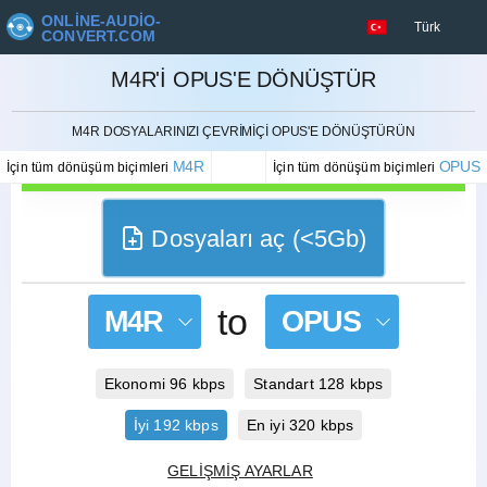
ONLINE-AUDIO-
Türk
CONVERT.COM
M4R'I OPUS'E DÖNÜŞTÜR
İPTAL ETMEK
M4R DOSYALARINIZI ÇEVRIMIÇI OPUS'E DÖNÜŞTÜRÜN
M4R
OPUS
İçin tüm dönüşüm biçimleri
İçin tüm dönüşüm biçimleri
Dosyaları aç (<5Gb)
to
M4R
OPUS
Ekonomi 96 kbps
Standart 128 kbps
İyi 192 kbps
En iyi 320 kbps
GELIŞMIŞ AYARLAR