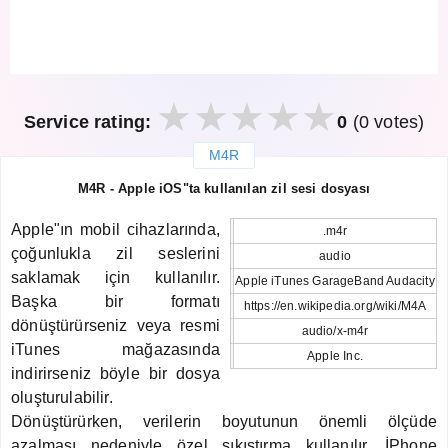
Service rating:
0
(0 votes)
M4R
закрыть
M4R - Apple iOS"ta kullanılan zil sesi dosyası
Apple"ın mobil cihazlarında,
.m4r
çoğunlukla zil seslerini
audio
saklamak için kullanılır.
Apple iTunes GarageBand Audacity
Başka bir formatı
https://en.wikipedia.org/wiki/M4A
dönüştürürseniz veya resmi
audio/x-m4r
iTunes mağazasında
Apple Inc.
indirirseniz böyle bir dosya
oluşturulabilir.
Dönüştürürken, verilerin boyutunun önemli ölçüde
azalması nedeniyle özel sıkıştırma kullanılır. İPhone