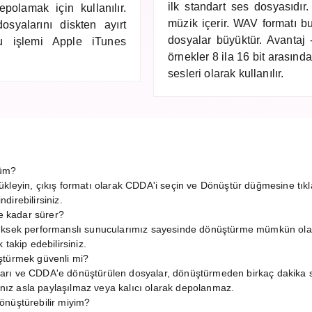
ilk standart ses dosyasıdır.
polamak için kullanılır.
müzik içerir. WAV formatı bu
osyalarını diskten ayırt
dosyalar büyüktür. Avantaj -
Bu işlemi Apple iTunes
örnekler 8 ila 16 bit arasın
sesleri olarak kullanılır.
rüm?
ükleyin, çıkış formatı olarak CDDA'i seçin ve Dönüştür düğmesine tık
irebilirsiniz.
 kadar sürer?
Yüksek performanslı sunucularımız sayesinde dönüştürme mümkün ola
takip edebilirsiniz.
ştürmek güvenli mi?
arı ve CDDA'e dönüştürülen dosyalar, dönüştürmeden birkaç dakika 
rınız asla paylaşılmaz veya kalıcı olarak depolanmaz.
önüştürebilir miyim?