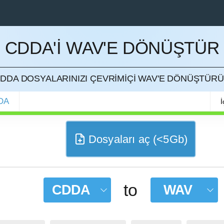
CDDA'I WAV'E DÖNÜŞTÜR
ETMEK
DDA DOSYALARINIZI ÇEVRIMIÇI WAV'E DÖNÜŞTÜR
DA
İ
Dosyaları aç (<5Gb)
to
CDDA
WAV