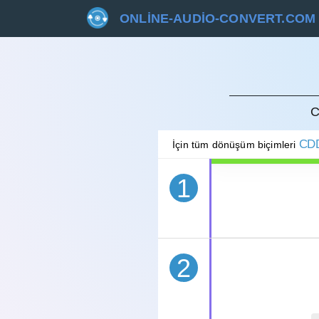
ONLINE-AUDIO-CONVERT.COM
İPTAL 
C
CD
İçin tüm dönüşüm biçimleri
1
2