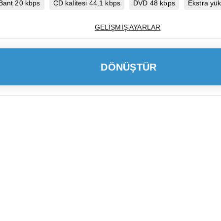
Bant 20 kbps
CD kalitesi 44.1 kbps
DVD 48 kbps
Ekstra yü
GELIŞMIŞ AYARLAR
DÖNÜŞTÜR