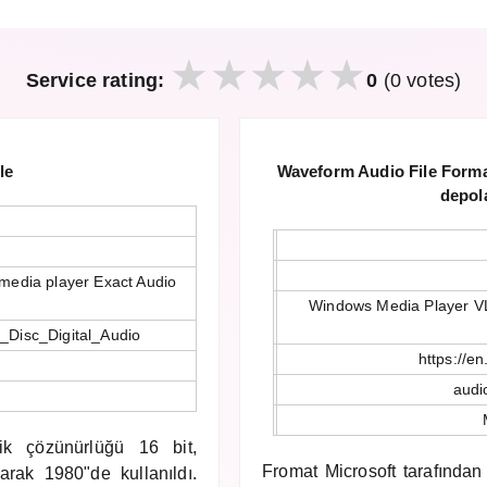
Service rating:
0
(0 votes)
le
Waveform Audio File Format
depol
media player Exact Audio
Windows Media Player VL
t_Disc_Digital_Audio
https://e
audi
ik çözünürlüğü 16 bit,
Fromat Microsoft tarafından 
arak 1980"de kullanıldı.