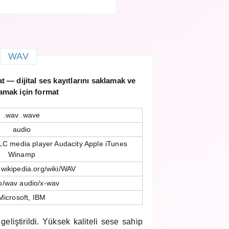
WAV
 — dijital ses kayıtlarını saklamak ve
amak için format
.wav .wave
audio
C media player Audacity Apple iTunes
Winamp
n.wikipedia.org/wiki/WAV
o/wav audio/x-wav
Microsoft, IBM
geliştirildi. Yüksek kaliteli sese sahip