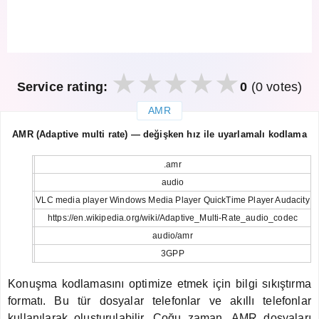
Service rating:
0
(0 votes)
AMR
закрыть
AMR (Adaptive multi rate) — değişken hız ile uyarlamalı kodlama
.amr
audio
VLC media player Windows Media Player QuickTime Player Audacity
https://en.wikipedia.org/wiki/Adaptive_Multi-Rate_audio_codec
audio/amr
3GPP
Konuşma kodlamasını optimize etmek için bilgi sıkıştırma
formatı. Bu tür dosyalar telefonlar ve akıllı telefonlar
kullanılarak oluşturulabilir. Çoğu zaman, AMR dosyaları