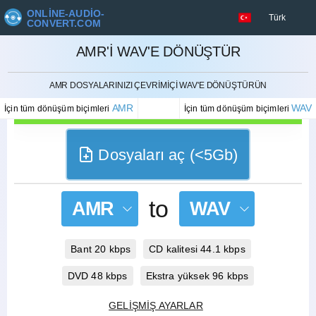
ONLINE-AUDIO-
Türk
CONVERT.COM
AMR'I WAV'E DÖNÜŞTÜR
İPTAL ETMEK
AMR DOSYALARINIZI ÇEVRIMIÇI WAV'E DÖNÜŞTÜRÜN
AMR
WAV
İçin tüm dönüşüm biçimleri
İçin tüm dönüşüm biçimleri
Dosyaları aç (<5Gb)
to
AMR
WAV
Bant 20 kbps
CD kalitesi 44.1 kbps
DVD 48 kbps
Ekstra yüksek 96 kbps
GELIŞMIŞ AYARLAR